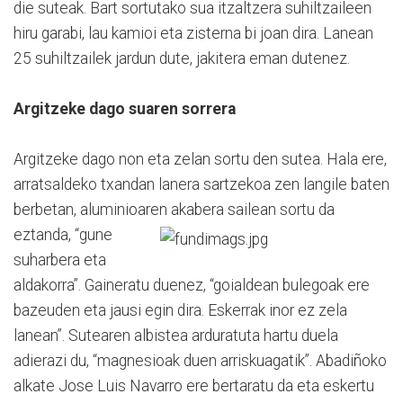
die suteak. Bart sortutako sua itzaltzera suhiltzaileen
hiru garabi, lau kamioi eta zisterna bi joan dira. Lanean
25 suhiltzailek jardun dute, jakitera eman dutenez.
Argitzeke dago suaren sorrera
Argitzeke dago non eta zelan sortu den sutea. Hala ere,
arratsaldeko txandan lanera sartzekoa zen langile baten
berbetan, aluminioaren akabera sailean sortu da
eztanda, “
gune
suharbera eta
aldakorra”. Gaineratu duenez, “goialdean bulegoak ere
bazeuden eta jausi egin dira. Eskerrak inor ez zela
lanean”. Sutearen albistea arduratuta hartu duela
adierazi du, “magnesioak duen arriskuagatik”. Abadiñoko
alkate Jose Luis Navarro ere bertaratu da eta eskertu