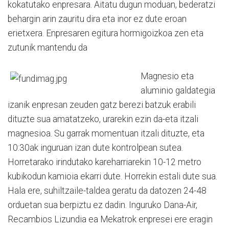
kokatutako enpresara. Aitatu dugun moduan, bederatzi
behargin arin zauritu dira eta inor ez dute eroan
erietxera. Enpresaren egitura hormigoizkoa zen eta
zutunik mantendu da
Magnesio eta
aluminio galdategia
izanik enpresan zeuden gatz berezi batzuk erabili
dituzte sua amatatzeko, urarekin ezin da-eta itzali
magnesioa. Su garrak momentuan itzali dituzte, eta
10:30ak inguruan izan dute kontrolpean sutea.
Horretarako irindutako kareharriarekin 10-12 metro
kubikodun kamioia ekarri dute. Horrekin estali dute sua.
Hala ere, suhiltzaile-taldea geratu da datozen 24-48
orduetan sua berpiztu ez dadin. Inguruko Dana-Air,
Recambios Lizundia ea Mekatrok enpresei ere eragin