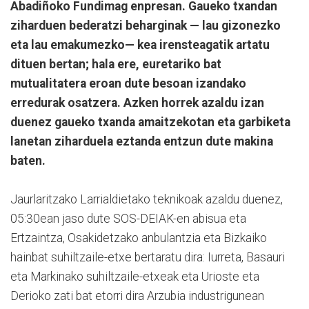
Abadiñoko Fundimag enpresan. Gaueko txandan
ziharduen bederatzi beharginak — lau gizonezko
eta lau emakumezko— kea irensteagatik artatu
dituen bertan; hala ere, euretariko bat
mutualitatera eroan dute besoan izandako
erredurak osatzera. Azken horrek azaldu izan
duenez gaueko txanda amaitzekotan eta garbiketa
lanetan ziharduela eztanda entzun dute makina
baten.
Jaurlaritzako Larrialdietako teknikoak azaldu duenez,
05:30ean jaso dute SOS-DEIAK-en abisua eta
Ertzaintza, Osakidetzako anbulantzia eta Bizkaiko
hainbat suhiltzaile-etxe bertaratu dira: Iurreta, Basauri
eta Markinako suhiltzaile-etxeak eta Urioste eta
Derioko zati bat etorri dira Arzubia industrigunean