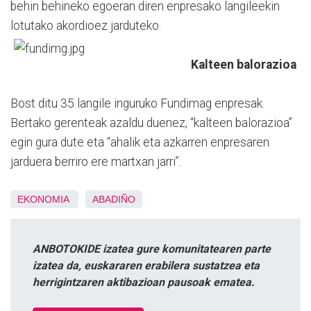
behin behineko egoeran diren enpresako langileekin
lotutako akordioez jarduteko.
Kalteen balorazioa
Bost ditu 35 langile inguruko Fundimag enpresak.
Bertako gerenteak azaldu duenez, “kalteen balorazioa”
egin gura dute eta “ahalik eta azkarren enpresaren
jarduera berriro ere martxan jarri”.
EKONOMIA
ABADIÑO
ANBOTOKIDE izatea gure komunitatearen parte
izatea da, euskararen erabilera sustatzea eta
herrigintzaren aktibazioan pausoak ematea.