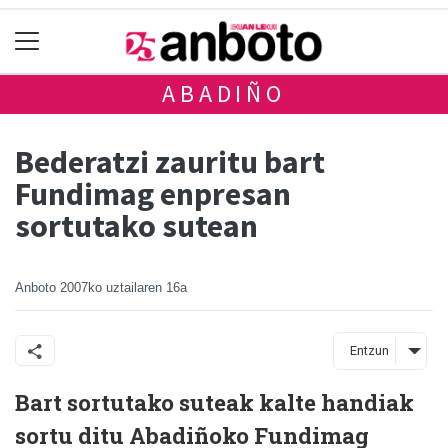
ABADIÑO
Bederatzi zauritu bart
Fundimag enpresan
sortutako sutean
Anboto
2007ko uztailaren 16a
Entzun
Bart sortutako suteak kalte handiak
sortu ditu Abadiñoko Fundimag