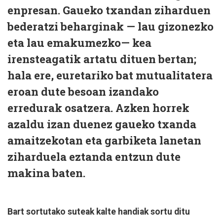
enpresan. Gaueko txandan ziharduen
bederatzi beharginak — lau gizonezko
eta lau emakumezko— kea
irensteagatik artatu dituen bertan;
hala ere, euretariko bat mutualitatera
eroan dute besoan izandako
erredurak osatzera. Azken horrek
azaldu izan duenez gaueko txanda
amaitzekotan eta garbiketa lanetan
ziharduela eztanda entzun dute
makina baten.
Bart sortutako suteak kalte handiak sortu ditu