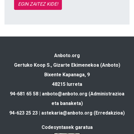
EGIN ZAITEZ KIDE!
Anboto.org
Gertuko Koop S., Gizarte Ekimenekoa (Anboto)
Bixente Kapanaga, 9
48215 Iurreta
94-681 65 58 |
anboto@anboto.org
(Administrazioa
eta banaketa)
94-623 25 23 |
astekaria@anboto.org
(Erredakzioa)
Codesyntaxek garatua