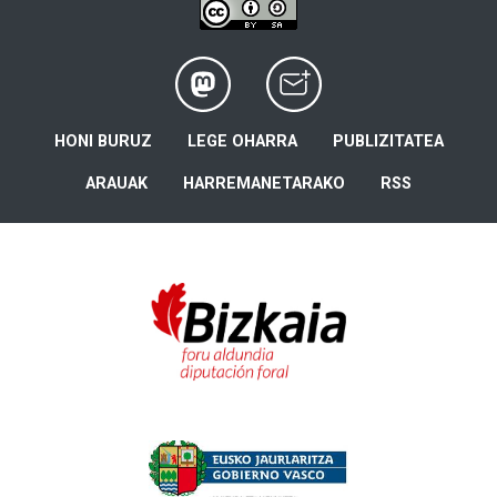
HONI BURUZ
LEGE OHARRA
PUBLIZITATEA
ARAUAK
HARREMANETARAKO
RSS