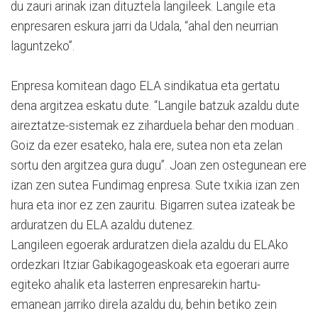
du zauri arinak izan dituztela langileek. Langile eta
enpresaren eskura jarri da Udala, “ahal den neurrian
laguntzeko”.
Enpresa komitean dago ELA sindikatua eta gertatu
dena argitzea eskatu dute. “Langile batzuk azaldu dute
aireztatze-sistemak ez ziharduela behar den moduan .
Goiz da ezer esateko, hala ere, sutea non eta zelan
sortu den argitzea gura dugu”. Joan zen ostegunean ere
izan zen sutea Fundimag enpresa. Sute txikia izan zen
hura eta inor ez zen zauritu. Bigarren sutea izateak be
arduratzen du ELA azaldu dutenez.
Langileen egoerak arduratzen diela azaldu du ELAko
ordezkari Itziar Gabikagogeaskoak eta egoerari aurre
egiteko ahalik eta lasterren enpresarekin hartu-
emanean jarriko direla azaldu du, behin betiko zein