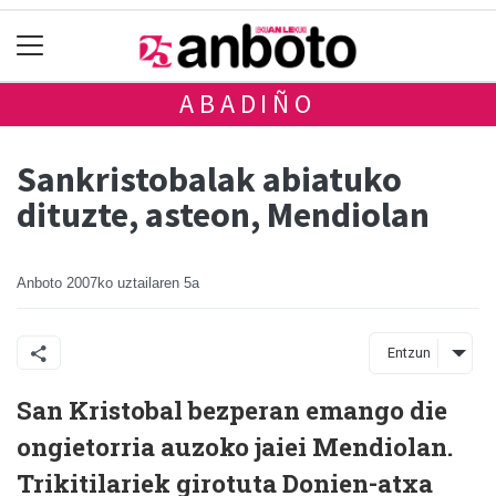
ABADIÑO
Sankristobalak abiatuko
dituzte, asteon, Mendiolan
Anboto
2007ko uztailaren 5a
Entzun
San Kristobal bezperan emango die
ongietorria auzoko jaiei Mendiolan.
Trikitilariek girotuta Donien-atxa