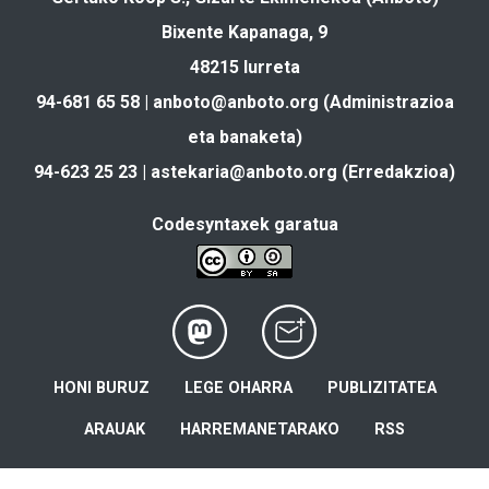
Bixente Kapanaga, 9
48215 Iurreta
94-681 65 58 |
anboto@anboto.org
(Administrazioa
eta banaketa)
94-623 25 23 |
astekaria@anboto.org
(Erredakzioa)
Codesyntaxek garatua
HONI BURUZ
LEGE OHARRA
PUBLIZITATEA
ARAUAK
HARREMANETARAKO
RSS