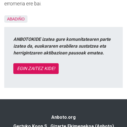
erromeria ere bai.
ABADIÑO
ANBOTOKIDE izatea gure komunitatearen parte
izatea da, euskararen erabilera sustatzea eta
herrigintzaren aktibazioan pausoak ematea.
EGIN ZAITEZ KIDE!
Anboto.org
Gertuko Koop S., Gizarte Ekimenekoa (Anboto)