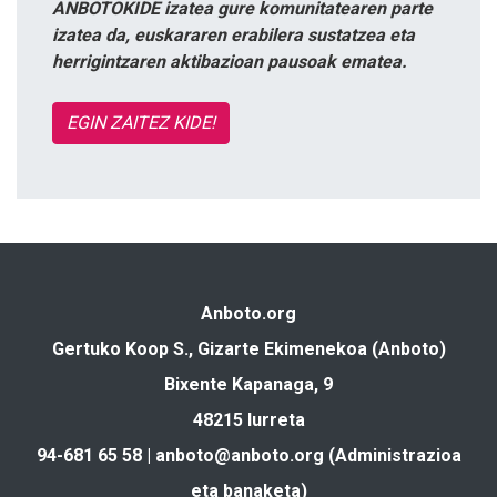
ANBOTOKIDE izatea gure komunitatearen parte
izatea da, euskararen erabilera sustatzea eta
herrigintzaren aktibazioan pausoak ematea.
EGIN ZAITEZ KIDE!
Anboto.org
Gertuko Koop S., Gizarte Ekimenekoa (Anboto)
Bixente Kapanaga, 9
48215 Iurreta
94-681 65 58 |
anboto@anboto.org
(Administrazioa
eta banaketa)