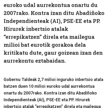
euroko udal aurrekontua onartu du
2007rako. Kontra izan ditu Abadiñoko
Independienteak (AI), PSE-EE eta PP.
Hirurek inbertsio atalak
“errepikatzen” direla eta mailegua
milioi bat eurotik gorakoa dela
kritikatu dute, gaur goizean izan den
aurrekontu eztabaidan.
Gobernu Taldeak 2,7 milioi inguruko inbertsio atala
batzen duen 10 milioi euroko udal aurrekontua
onartu du 2007rako. Kontra izan ditu Abadiñoko
Independienteak (AI), PSE-EE eta PP. Hirurek
inbertsio atalak “errepikatzen” direla eta mailegua