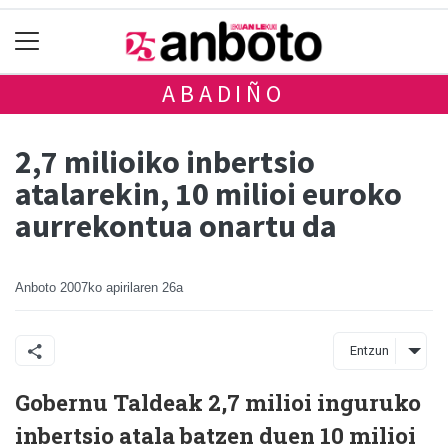
ABADIÑO
2,7 milioiko inbertsio
atalarekin, 10 milioi euroko
aurrekontua onartu da
Anboto
2007ko apirilaren 26a
Entzun
Gobernu Taldeak 2,7 milioi inguruko
inbertsio atala batzen duen 10 milioi