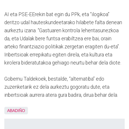
AI eta PSE-EErekin bat egin du PPk, eta “ilogikoa”
deritzo udal hauteskundeetarako hilabete falta denean
aurkeztu izana. “Gastuaren kontrola lehentasunezkoa
da, eta Udalak bere funtsa erabiltzea ere bai, orain
arteko finantziazio politikak zergetan eragiten du-eta”.
Inbertsioak errepikatu egiten direla, eta kultura eta
kirolera bideratutakoa gehiago neurtu behar dela diote.
Gobernu Taldekoek, bestalde, “alternatiba” edo
zuzenketarik ez dela aurkeztu gogoratu dute, eta
inbertsioak aurrera atera gura badira, dirua behar dela.
ABADIÑO