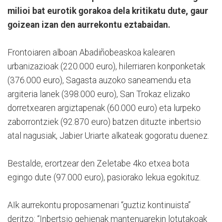
milioi bat eurotik gorakoa dela kritikatu dute, gaur
goizean izan den aurrekontu eztabaidan.
Frontoiaren alboan Abadiñobeaskoa kalearen
urbanizazioak (220.000 euro), hilerriaren konponketak
(376.000 euro), Sagasta auzoko saneamendu eta
argiteria lanek (398.000 euro), San Trokaz elizako
dorretxearen argiztapenak (60.000 euro) eta lurpeko
zaborrontziek (92.870 euro) batzen dituzte inbertsio
atal nagusiak, Jabier Uriarte alkateak gogoratu duenez.
Bestalde, erortzear den Zeletabe 4ko etxea bota
egingo dute (97.000 euro), pasiorako lekua egokituz.
AIk aurrekontu proposamenari “guztiz kontinuista”
deritzo: “Inbertsio gehienak mantenuarekin lotutakoak