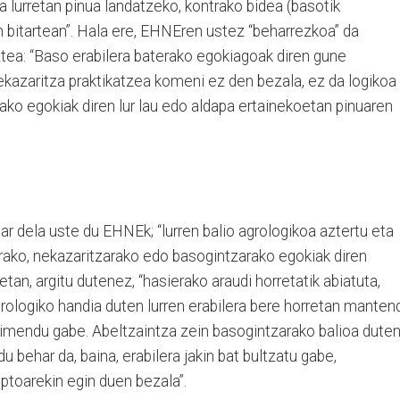
 lurretan pinua landatzeko, kontrako bidea (basotik
 bitartean”. Hala ere, EHNEren ustez “beharrezkoa” da
ztea: “Baso erabilera baterako egokiagoak diren gune
ekazaritza praktikatzea komeni ez den bezala, ez da logikoa
ako egokiak diren lur lau edo aldapa ertainekoetan pinuaren
r dela uste du EHNEk; “lurren balio agrologikoa aztertu eta
arako, nekazaritzarako edo basogintzarako egokiak diren
etan, argitu dutenez, “hasierako araudi horretatik abiatuta,
grologiko handia duten lurren erabilera bere horretan manten
baimendu gabe. Abeltzaintza zein basogintzarako balioa dute
 behar da, baina, erabilera jakin bat bultzatu gabe,
iptoarekin egin duen bezala”.