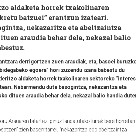
itzo aldaketa horrek txakolinaren
kretu batzuei” erantzun izateari.
intza, nekazaritza eta abeltzaintza
ituen araudia behar dela, nekazal balio
abestuz.
ntzara derrigortzen zuen araudiak, eta, basoei buruzk
 “bidegabeko egoera” hori zuzendu izana babestu du
 deritzo aldaketa horrek txakolinaren sektoreko “interes
teari. Nabarmendu dute basogintza, nekazaritza eta
uko dituen araudia behar dela, nekazal balio handia dute
ru Arauaren bitartez, pinuz landatutako lurrak bere horretan
atzen” zien baserritarrei, “nekazaritza edo abeltzaintza