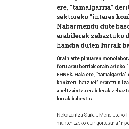
ere, “tamalgarria” der
sektoreko “interes kon
Nabarmendu dute basog
erabilerak zehaztuko d
handia duten lurrak b
Orain arte pinuaren monolabora
foru arau berriak orain arteko
EHNEk. Hala ere, “tamalgarria”
konkretu batzuei” erantzun iza
abeltzaintza erabilerak zehazt
lurrak babestuz.
Nekazaritza Sailak, Mendietako Fo
mantentzeko derrigortasuna “inpos