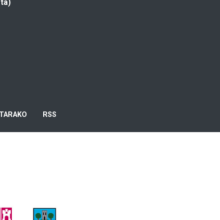
ta)
TARAKO
RSS