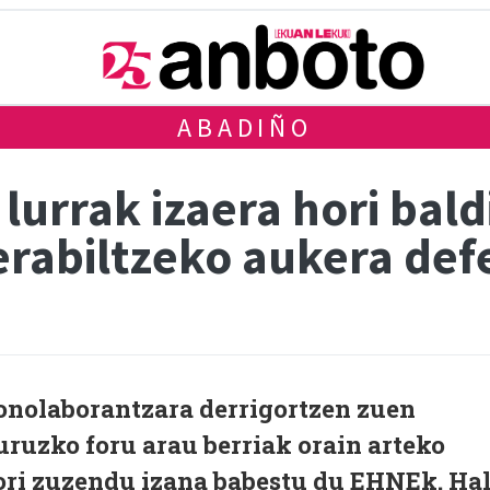
ABADIÑO
lurrak izaera hori bal
erabiltzeko aukera de
onolaborantzara derrigortzen zuen
buruzko foru arau berriak orain arteko
ori zuzendu izana babestu du EHNEk. Ha