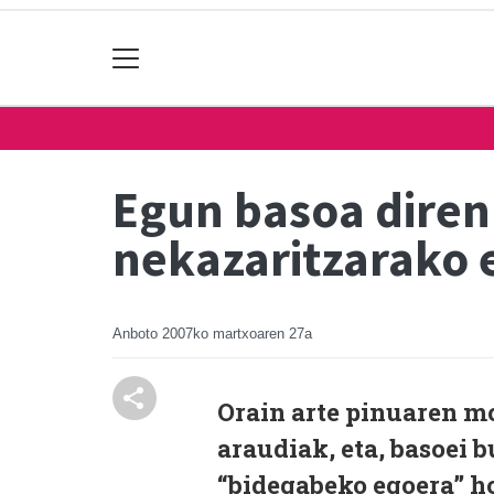
Egun basoa diren 
nekazaritzarako 
Anboto
2007ko martxoaren 27a
Orain arte pinuaren m
araudiak, eta, basoei 
“bidegabeko egoera” h