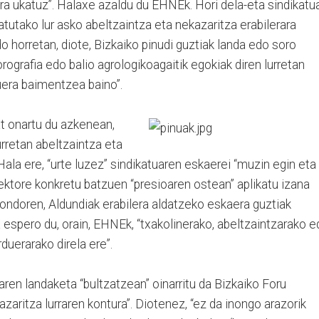
ra ukatuz”. Halaxe azaldu du EHNEk. Hori dela-eta sindikatu
atutako lur asko abeltzaintza eta nekazaritza erabilerara
o horretan, diote, Bizkaiko pinudi guztiak landa edo soro
rografia edo balio agrologikoagaitik egokiak diren lurretan
uera baimentzea baino”.
at onartu du azkenean,
rretan abeltzaintza eta
Hala ere, “urte luzez” sindikatuaren eskaerei “muzin egin eta
sektore konkretu batzuen “presioaren ostean” aplikatu izana
n ondoren, Aldundiak erabilera aldatzeko eskaera guztiak
a espero du, orain, EHNEk, “txakolinerako, abeltzaintzarako 
duerarako direla ere”.
n landaketa “bultzatzean” oinarritu da Bizkaiko Foru
kazaritza lurraren kontura”. Diotenez, “ez da inongo arazorik