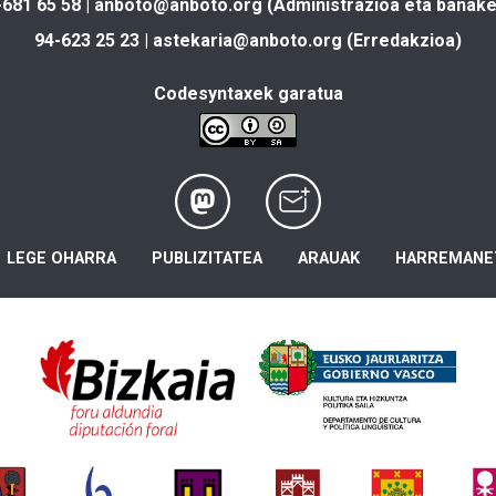
-681 65 58 |
anboto@anboto.org
(Administrazioa eta banake
94-623 25 23 |
astekaria@anboto.org
(Erredakzioa)
Codesyntaxek garatua
LEGE OHARRA
PUBLIZITATEA
ARAUAK
HARREMANE