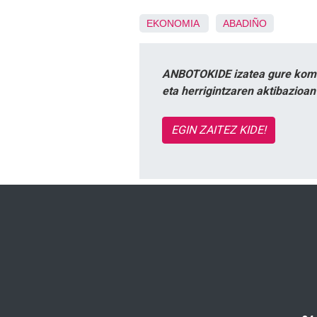
EKONOMIA
ABADIÑO
ANBOTOKIDE izatea gure komun
eta herrigintzaren aktibazioa
EGIN ZAITEZ KIDE!