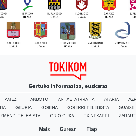
Gertuko informazioa, euskaraz
AMEZTI
ANBOTO
ANTXETA IRRATIA
ATARIA
AZP
TIA
GEURIA
GOIENA
GOIERRI TELEBISTA
GUAIXE
IZMENDI TELEBISTA
ORIO GUKA
TXINTXARRI
ZARAUT
Matx
Gurean
Ttap