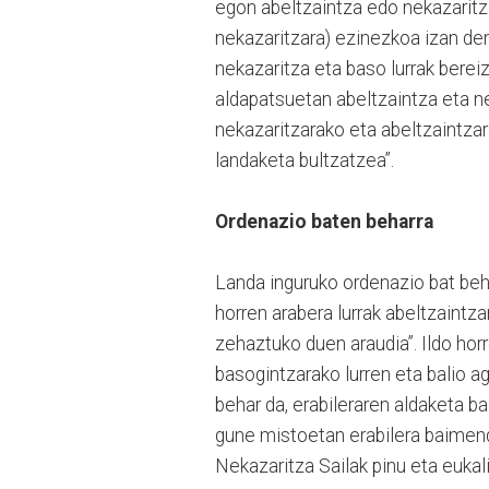
egon abeltzaintza edo nekazaritza
nekazaritzara) ezinezkoa izan den
nekazaritza eta baso lurrak berei
aldapatsuetan abeltzaintza eta n
nekazaritzarako eta abeltzaintzar
landaketa bultzatzea”.
Ordenazio baten beharra
Landa inguruko ordenazio bat beha
horren arabera lurrak abeltzaintz
zehaztuko duen araudia”. Ildo horr
basogintzarako lurren eta balio a
behar da, erabileraren aldaketa 
gune mistoetan erabilera baimendu
Nekazaritza Sailak pinu eta eukal