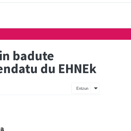
din badute
fendatu du EHNEk
Entzun
la