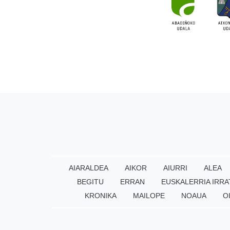
AIARALDEA
AIKOR
AIURRI
ALEA
BEGITU
ERRAN
EUSKALERRIA IRRA
KRONIKA
MAILOPE
NOAUA
O