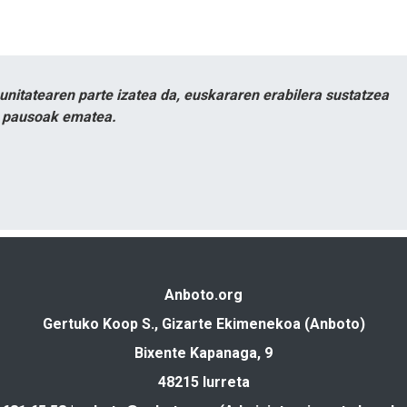
itatearen parte izatea da, euskararen erabilera sustatzea
n pausoak ematea.
Anboto.org
Gertuko Koop S., Gizarte Ekimenekoa (Anboto)
Bixente Kapanaga, 9
48215 Iurreta