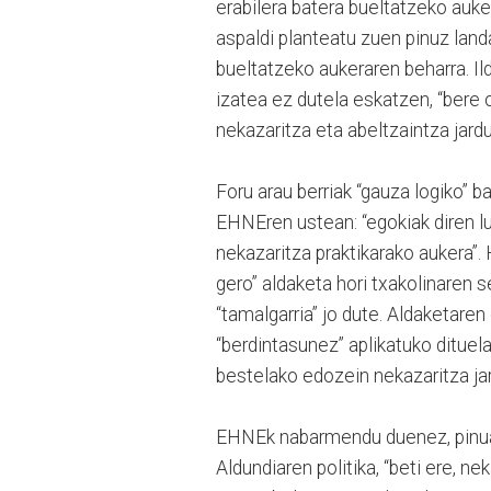
erabilera batera bueltatzeko auke
aspaldi planteatu zuen pinuz land
bueltatzeko aukeraren beharra. Ild
izatea ez dutela eskatzen, “bere o
nekazaritza eta abeltzaintza jard
Foru arau berriak “gauza logiko” b
EHNEren ustean: “egokiak diren lu
nekazaritza praktikarako aukera”. 
gero” aldaketa hori txakolinaren 
“tamalgarria” jo dute. Aldaketare
“berdintasunez” aplikatuko dituel
bestelako edozein nekazaritza jar
EHNEk nabarmendu duenez, pinuare
Aldundiaren politika, “beti ere, ne