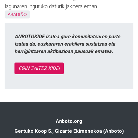
lagunaren inguruko daturik jakitera eman.
ABADIÑO
ANBOTOKIDE izatea gure komunitatearen parte
izatea da, euskararen erabilera sustatzea eta
herrigintzaren aktibazioan pausoak ematea.
EGIN ZAITEZ KIDE!
Anboto.org
Gertuko Koop S., Gizarte Ekimenekoa (Anboto)