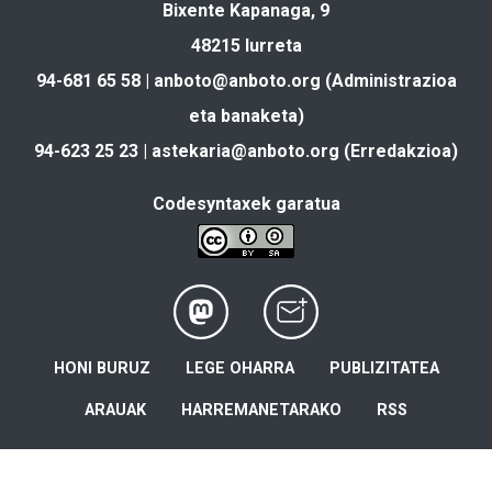
Bixente Kapanaga, 9
48215 Iurreta
94-681 65 58 |
anboto@anboto.org
(Administrazioa
eta banaketa)
94-623 25 23 |
astekaria@anboto.org
(Erredakzioa)
Codesyntaxek garatua
HONI BURUZ
LEGE OHARRA
PUBLIZITATEA
ARAUAK
HARREMANETARAKO
RSS