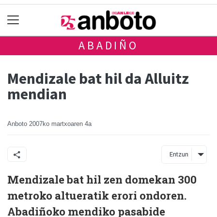
ABADIÑO
Mendizale bat hil da Alluitz
mendian
Anboto
2007ko martxoaren 4a
Entzun
Mendizale bat hil zen domekan 300
metroko altueratik erori ondoren.
Abadiñoko mendiko pasabide