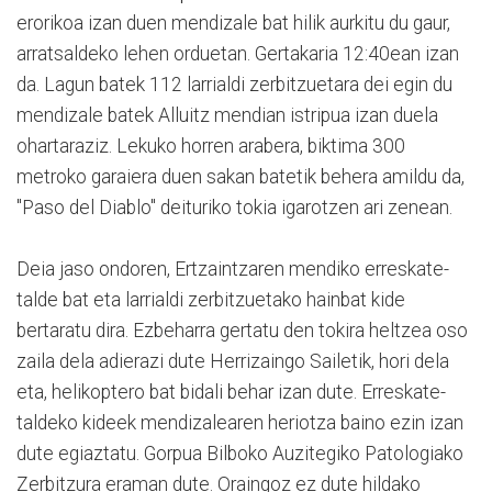
erorikoa izan duen mendizale bat hilik aurkitu du gaur,
arratsaldeko lehen orduetan. Gertakaria 12:40ean izan
da. Lagun batek 112 larrialdi zerbitzuetara dei egin du
mendizale batek Alluitz mendian istripua izan duela
ohartaraziz. Lekuko horren arabera, biktima 300
metroko garaiera duen sakan batetik behera amildu da,
"Paso del Diablo" deituriko tokia igarotzen ari zenean.
Deia jaso ondoren, Ertzaintzaren mendiko erreskate-
talde bat eta larrialdi zerbitzuetako hainbat kide
bertaratu dira. Ezbeharra gertatu den tokira heltzea oso
zaila dela adierazi dute Herrizaingo Sailetik, hori dela
eta, helikoptero bat bidali behar izan dute. Erreskate-
taldeko kideek mendizalearen heriotza baino ezin izan
dute egiaztatu. Gorpua Bilboko Auzitegiko Patologiako
Zerbitzura eraman dute. Oraingoz ez dute hildako