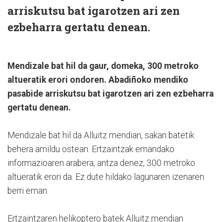
arriskutsu bat igarotzen ari zen
ezbeharra gertatu denean.
Mendizale bat hil da gaur, domeka, 300 metroko
altueratik erori ondoren. Abadiñoko mendiko
pasabide arriskutsu bat igarotzen ari zen ezbeharra
gertatu denean.
Mendizale bat hil da Alluitz mendian, sakan batetik
behera amildu ostean. Ertzaintzak emandako
informazioaren arabera, antza denez, 300 metroko
altueratik erori da. Ez dute hildako lagunaren izenaren
berri eman.
Ertzaintzaren helikoptero batek Alluitz mendian