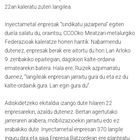
22an kaleratu zuten langilea.
Inyectametal enpresak "sindikatu jazarpena" egiten
duela salatu du, oraintsu, CCOOko Meatzari-metalurgiko
Federazioak kaleratze horren haritik. Nabarmendu
dutenez, enpresak berak ere aitortu du hori Lan Arloko
9. zenbakiko epaitegian, dagokion kalte-ordaina
ematearekin batera. Hala ere, Ruizek azpimarratu
duenez, "langileak enpresan jarraitu gura du eta ez du
kalte-ordainik gura. Lan egin gura du".
Adiskidetzeko ekitaldia izango dute hilaren 22
enpresarekin, azaldu dutenez. Bertan agertutako
jarreraren arabera, mobilizazioekin jarraitu edo ez
erabakiko dute. Inyectametal enpresan 370 langile
inguru dira eta gaia Enpresa Batzordean ere planteatu