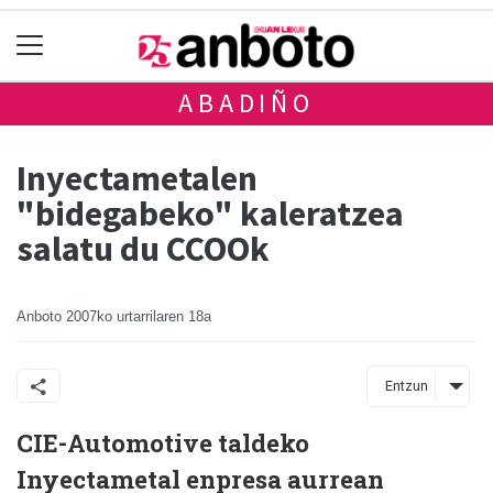
ABADIÑO
Inyectametalen
"bidegabeko" kaleratzea
salatu du CCOOk
Anboto
2007ko urtarrilaren 18a
Entzun
CIE-Automotive taldeko
Inyectametal enpresa aurrean