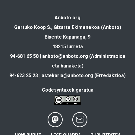
Anboto.org
Gertuko Koop S., Gizarte Ekimenekoa (Anboto)
Bixente Kapanaga, 9
48215 Iurreta
94-681 65 58 |
anboto@anboto.org
(Administrazioa
eta banaketa)
94-623 25 23 |
astekaria@anboto.org
(Erredakzioa)
Codesyntaxek garatua