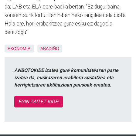
da; LAB eta ELA eere badira bertan. "Ez dugu, baina,
konsentsurik lortu. Behin-behineko langilea dela diote.
Hala ere, hori erabakitzea gure esku ez dagoela
deritzogu".
EKONOMIA
ABADIÑO
ANBOTOKIDE izatea gure komunitatearen parte
izatea da, euskararen erabilera sustatzea eta
herrigintzaren aktibazioan pausoak ematea.
EGIN ZAITEZ KIDE!