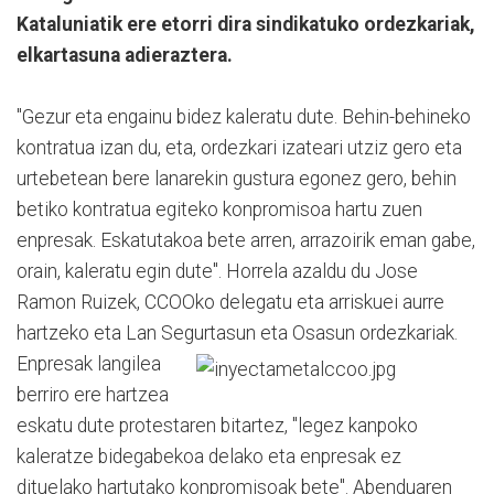
Kataluniatik ere etorri dira sindikatuko ordezkariak,
elkartasuna adieraztera.
"Gezur eta engainu bidez kaleratu dute. Behin-behineko
kontratua izan du, eta, ordezkari izateari utziz gero eta
urtebetean bere lanarekin gustura egonez gero, behin
betiko kontratua egiteko konpromisoa hartu zuen
enpresak. Eskatutakoa bete arren, arrazoirik eman gabe,
orain, kaleratu egin dute". Horrela azaldu du Jose
Ramon Ruizek, CCOOko delegatu eta arriskuei aurre
hartzeko eta Lan Segurtasun eta Osasun ordezkariak.
Enpresak langile
a
berriro ere hartzea
eskatu dute protestaren bitartez, "legez kanpoko
kaleratze bidegabekoa delako eta enpresak ez
dituelako hartutako konpromisoak bete". Abenduaren