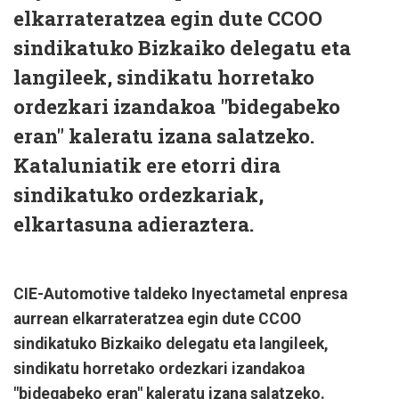
elkarrateratzea egin dute CCOO
sindikatuko Bizkaiko delegatu eta
langileek, sindikatu horretako
ordezkari izandakoa "bidegabeko
eran" kaleratu izana salatzeko.
Kataluniatik ere etorri dira
sindikatuko ordezkariak,
elkartasuna adieraztera.
CIE-Automotive taldeko Inyectametal enpresa
aurrean elkarrateratzea egin dute CCOO
sindikatuko Bizkaiko delegatu eta langileek,
sindikatu horretako ordezkari izandakoa
"bidegabeko eran" kaleratu izana salatzeko.