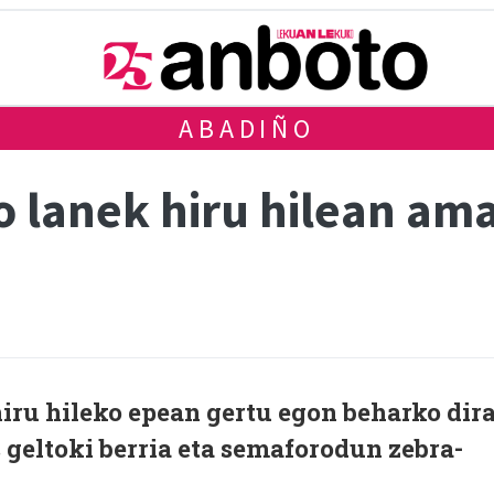
ABADIÑO
o lanek hiru hilean am
hiru hileko epean gertu egon beharko dir
geltoki berria eta semaforodun zebra-