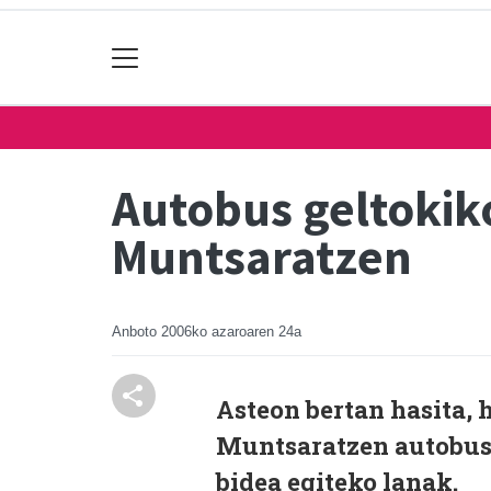
Autobus geltokik
Muntsaratzen
Anboto
2006ko azaroaren 24a
Asteon bertan hasita, 
Muntsaratzen autobus 
bidea egiteko lanak.