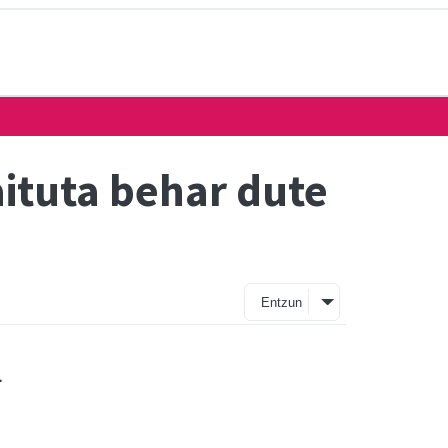
aituta behar dute
Entzun
a