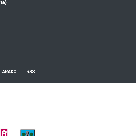
ta)
TARAKO
RSS