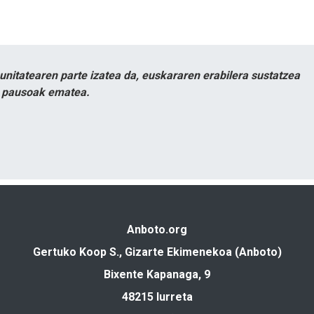
itatearen parte izatea da, euskararen erabilera sustatzea
n pausoak ematea.
Anboto.org
Gertuko Koop S., Gizarte Ekimenekoa (Anboto)
Bixente Kapanaga, 9
48215 Iurreta