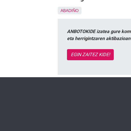
ABADIÑO
ANBOTOKIDE izatea gure komun
eta herrigintzaren aktibazioa
EGIN ZAITEZ KIDE!