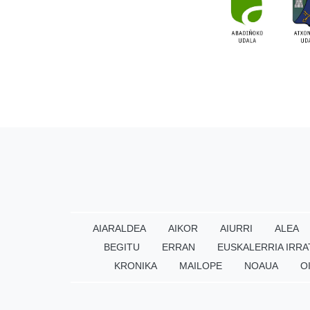
AIARALDEA
AIKOR
AIURRI
ALEA
BEGITU
ERRAN
EUSKALERRIA IRRA
KRONIKA
MAILOPE
NOAUA
O