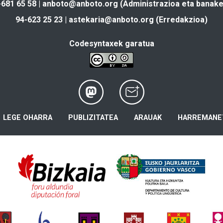
-681 65 58 |
anboto@anboto.org
(Administrazioa eta banake
94-623 25 23 |
astekaria@anboto.org
(Erredakzioa)
Codesyntaxek garatua
LEGE OHARRA
PUBLIZITATEA
ARAUAK
HARREMANE