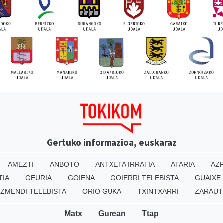
Gertuko informazioa, euskaraz
AMEZTI
ANBOTO
ANTXETA IRRATIA
ATARIA
AZP
TIA
GEURIA
GOIENA
GOIERRI TELEBISTA
GUAIXE
IZMENDI TELEBISTA
ORIO GUKA
TXINTXARRI
ZARAUT
Matx
Gurean
Ttap