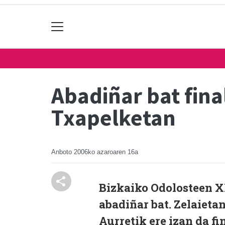
Abadiñar bat fin
Txapelketan
Anboto
2006ko azaroaren 16a
Bizkaiko Odolosteen X
abadiñar bat. Zelaieta
Aurretik ere izan da fi