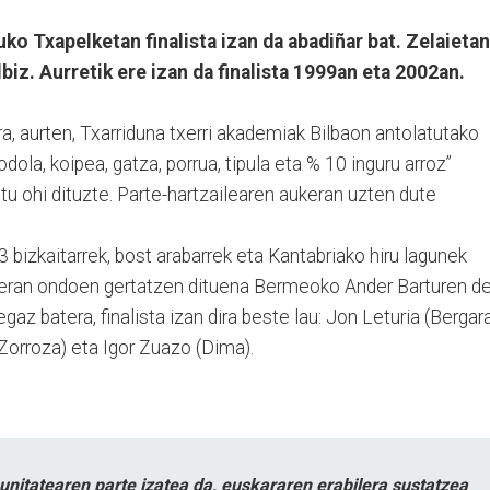
ko Txapelketan finalista izan da abadiñar bat. Zelaietan
biz. Aurretik ere izan da finalista 1999an eta 2002an.
ra, aurten, Txarriduna txerri akademiak Bilbaon antolatutako
 odola, koipea, gatza, porrua, tipula eta % 10 inguru arroz”
itu ohi dituzte. Parte-hartzailearen aukeran uzten dute
 bizkaitarrek, bost arabarrek eta Kantabriako hiru lagunek
o eran ondoen gertatzen dituena Bermeoko Ander Barturen de
gaz batera, finalista izan dira beste lau: Jon Leturia (Bergara
(Zorroza) eta Igor Zuazo (Dima).
itatearen parte izatea da, euskararen erabilera sustatzea