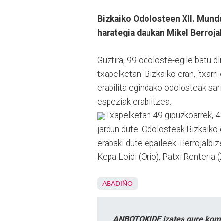
Bizkaiko Odolosteen XII. Mundu
harategia daukan Mikel Berrojal
Guztira, 99 odoloste-egile batu di
txapelketan. Bizkaiko eran, ‘txarri
erabilita egindako odolosteak sar
espeziak erabiltzea.
Txapelketan 49 gipuzkoarrek, 43
jardun dute. Odolosteak Bizkaik
erabaki dute epaileek. Berrojalbize
Kepa Loidi (Orio), Patxi Renteria 
ABADIÑO
ANBOTOKIDE izatea gure komun