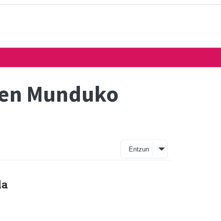
teen Munduko
Entzun
da