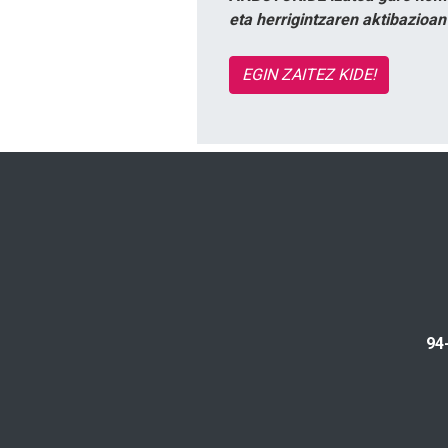
eta herrigintzaren aktibazioa
EGIN ZAITEZ KIDE!
94