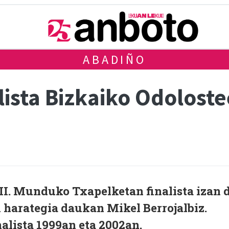
ABADIÑO
alista Bizkaiko Odolos
II. Munduko Txapelketan finalista izan 
n harategia daukan Mikel Berrojalbiz.
nalista 1999an eta 2002an.