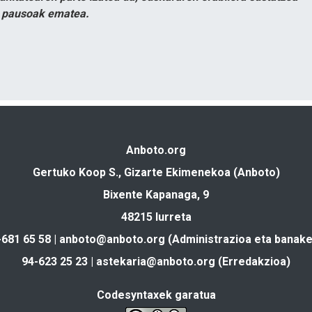
n pausoak ematea.
Anboto.org
Gertuko Koop S., Gizarte Ekimenekoa (Anboto)
Bixente Kapanaga, 9
48215 Iurreta
-681 65 58 |
anboto@anboto.org
(Administrazioa eta banake
94-623 25 23 |
astekaria@anboto.org
(Erredakzioa)
Codesyntaxek garatua