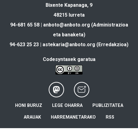
Bixente Kapanaga, 9
48215 Iurreta
94-681 65 58 |
anboto@anboto.org
(Administrazioa
eta banaketa)
94-623 25 23 |
astekaria@anboto.org
(Erredakzioa)
Codesyntaxek garatua
HONI BURUZ
LEGE OHARRA
PUBLIZITATEA
ARAUAK
HARREMANETARAKO
RSS