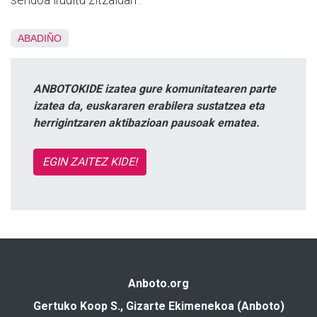
ABADIÑO
ANBOTOKIDE izatea gure komunitatearen parte
izatea da, euskararen erabilera sustatzea eta
herrigintzaren aktibazioan pausoak ematea.
EGIN ZAITEZ KIDE!
Anboto.org
Gertuko Koop S., Gizarte Ekimenekoa (Anboto)