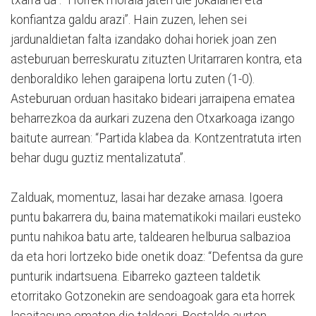
konfiantza galdu arazi”. Hain zuzen, lehen sei
jardunaldietan falta izandako dohai horiek joan zen
asteburuan berreskuratu zituzten Uritarraren kontra, eta
denboraldiko lehen garaipena lortu zuten (1-0).
Asteburuan orduan hasitako bideari jarraipena ematea
beharrezkoa da aurkari zuzena den Otxarkoaga izango
baitute aurrean: “Partida klabea da. Kontzentratuta irten
behar dugu guztiz mentalizatuta”.
Zalduak, momentuz, lasai har dezake arnasa. Igoera
puntu bakarrera du, baina matematikoki mailari eusteko
puntu nahikoa batu arte, taldearen helburua salbazioa
da eta hori lortzeko bide onetik doaz: “Defentsa da gure
punturik indartsuena. Eibarreko gazteen taldetik
etorritako Gotzonekin are sendoagoak gara eta horrek
lasaitasuna ematen dio taldeari. Bestalde aurten