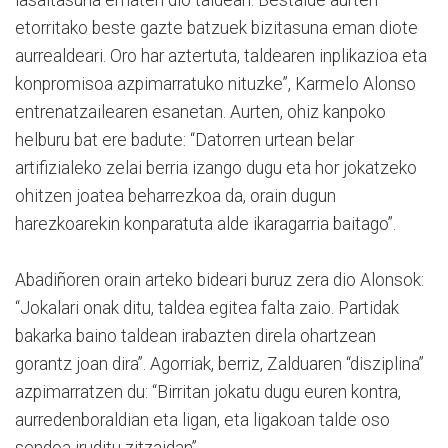
etorritako beste gazte batzuek bizitasuna eman diote
aurrealdeari. Oro har aztertuta, taldearen inplikazioa eta
konpromisoa azpimarratuko nituzke”, Karmelo Alonso
entrenatzailearen esanetan. Aurten, ohiz kanpoko
helburu bat ere badute: “Datorren urtean belar
artifizialeko zelai berria izango dugu eta hor jokatzeko
ohitzen joatea beharrezkoa da, orain dugun
harezkoarekin konparatuta alde ikaragarria baitago”.
Abadiñoren orain arteko bideari buruz zera dio Alonsok:
“Jokalari onak ditu, taldea egitea falta zaio. Partidak
bakarka baino taldean irabazten direla ohartzean
gorantz joan dira”. Agorriak, berriz, Zalduaren “disziplina”
azpimarratzen du: “Birritan jokatu dugu euren kontra,
aurredenboraldian eta ligan, eta ligakoan talde oso
sendoa iruditu zitzaidan”.