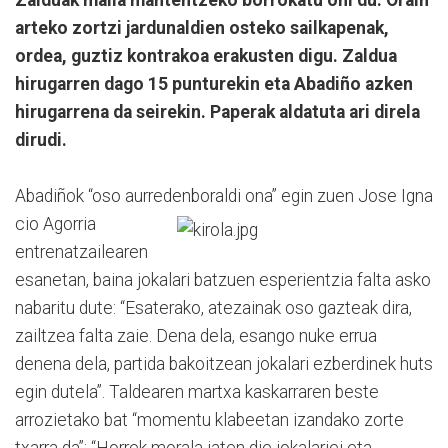
arteko zortzi jardunaldien osteko sailkapenak,
ordea, guztiz kontrakoa erakusten digu. Zaldua
hirugarren dago 15 punturekin eta Abadiño azken
hirugarrena da seirekin. Paperak aldatuta ari direla
dirudi.
Abadiñok “oso aurredenboraldi ona” egin zuen Jose Igna
cio Agorria
entrenatzailearen
esanetan, baina jokalari batzuen esperientzia falta asko
nabaritu dute: “Esaterako, atezainak oso gazteak dira,
zailtzea falta zaie. Dena dela, esango nuke errua
denena dela, partida bakoitzean jokalari ezberdinek huts
egin dutela”. Taldearen martxa kaskarraren beste
arrozietako bat “momentu klabeetan izandako zorte
txarra da”: “Horrek morala jaten die jokalariei eta