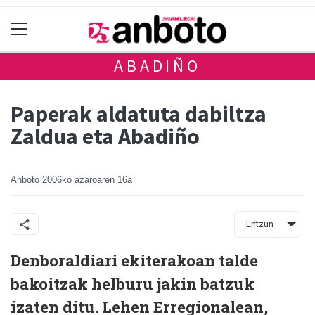
ABADIÑO
Paperak aldatuta dabiltza
Zaldua eta Abadiño
Anboto
2006ko azaroaren 16a
Entzun
Denboraldiari ekiterakoan talde
bakoitzak helburu jakin batzuk
izaten ditu. Lehen Erregionalean,