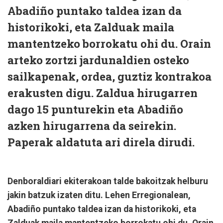
Abadiño puntako taldea izan da
historikoki, eta Zalduak maila
mantentzeko borrokatu ohi du. Orain
arteko zortzi jardunaldien osteko
sailkapenak, ordea, guztiz kontrakoa
erakusten digu. Zaldua hirugarren
dago 15 punturekin eta Abadiño
azken hirugarrena da seirekin.
Paperak aldatuta ari direla dirudi.
Denboraldiari ekiterakoan talde bakoitzak helburu
jakin batzuk izaten ditu. Lehen Erregionalean,
Abadiño puntako taldea izan da historikoki, eta
Zalduak maila mantentzeko borrokatu ohi du. Orain