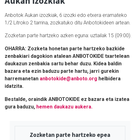
Aukan izozkiak
Anbotok Aukan izozkiak, 6 izozki edo etxera eramateko
1/2 Litroko 2 tarrina, zozkatuko ditu Anbotokideen artean.
Zozketan parte hartzeko azken eguna: uztailak 15 (09:00).
OHARRA:
Zozketa honetan parte hartzeko bazkide
zenbakiari dagokion atalean ANBOTOKIDE txartelean
daukazun zenbakia sartu behar duzu. Kidea baldin
bazara eta ezin baduzu parte hartu, jarri gurekin
harremanetan
anbotokide@anboto.org
helbidera
idatzita.
Bestalde, oraindik ANBOTOKIDE ez bazara eta izatea
gura baduzu,
hemen daukazu aukera.
Zozketan parte hartzeko epea