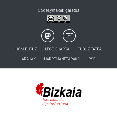
Codesyntaxek garatua
HONI BURUZ
LEGE OHARRA
PUBLIZITATEA
ARAUAK
HARREMANETARAKO
RSS