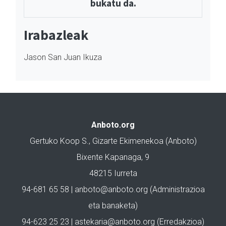
bukatu da.
Irabazleak
Jason San Juan Ikuza
Anboto.org
Gertuko Koop S., Gizarte Ekimenekoa (Anboto)
Bixente Kapanaga, 9
48215 Iurreta
94-681 65 58 |
anboto@anboto.org
(Administrazioa
eta banaketa)
94-623 25 23 |
astekaria@anboto.org
(Erredakzioa)