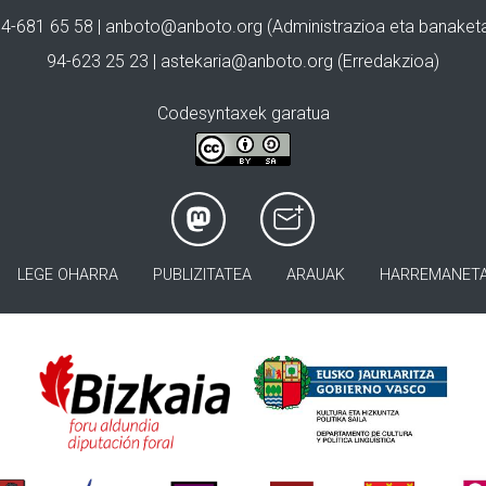
4-681 65 58 |
anboto@anboto.org
(Administrazioa eta banaket
94-623 25 23 |
astekaria@anboto.org
(Erredakzioa)
Codesyntaxek garatua
LEGE OHARRA
PUBLIZITATEA
ARAUAK
HARREMANET