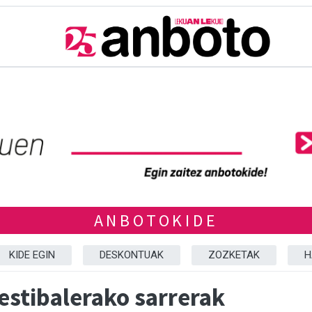
ANBOTOKIDE
KIDE EGIN
DESKONTUAK
ZOZKETAK
H
estibalerako sarrerak