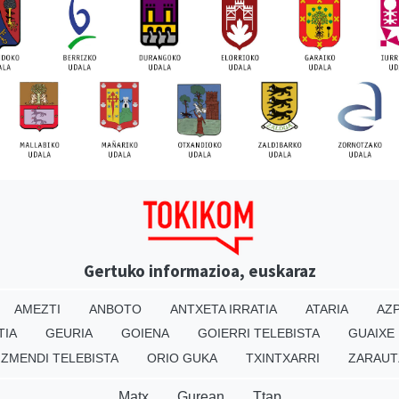
Gertuko informazioa, euskaraz
AMEZTI
ANBOTO
ANTXETA IRRATIA
ATARIA
AZP
TIA
GEURIA
GOIENA
GOIERRI TELEBISTA
GUAIXE
IZMENDI TELEBISTA
ORIO GUKA
TXINTXARRI
ZARAUT
Matx
Gurean
Ttap