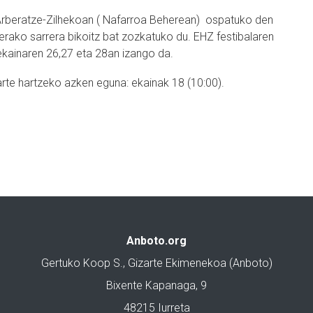
beratze-Zilhekoan ( Nafarroa Beherean) ospatuko den
erako sarrera bikoitz bat zozkatuko du. EHZ festibalaren
ekainaren 26,27 eta 28an izango da.
rte hartzeko azken eguna: ekainak 18 (10:00).
Anboto.org
Gertuko Koop S., Gizarte Ekimenekoa (Anboto)
Bixente Kapanaga, 9
48215 Iurreta