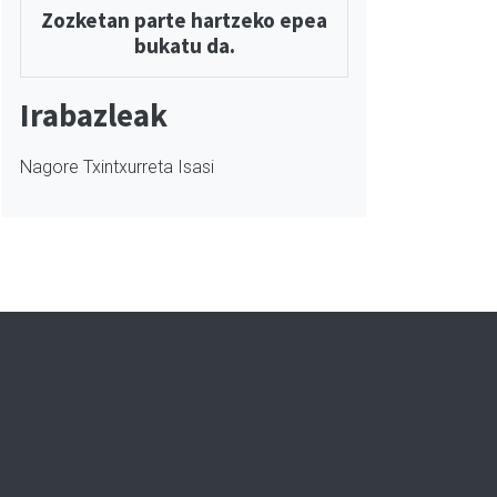
Zozketan parte hartzeko epea
bukatu da.
Irabazleak
Nagore Txintxurreta Isasi