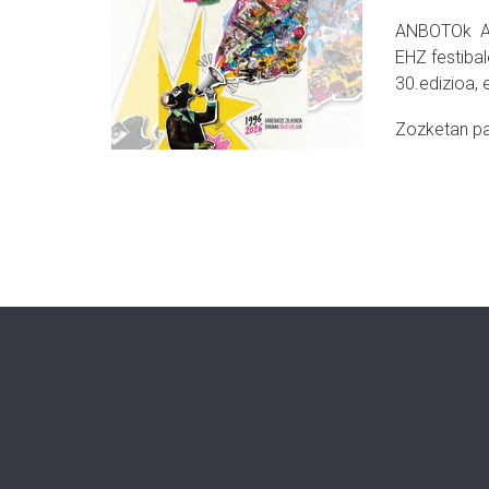
ANBOTOk Ar
EHZ festibal
30.edizioa, 
Zozketan pa