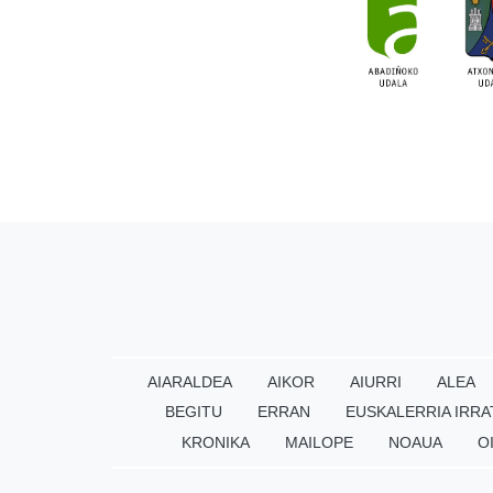
AIARALDEA
AIKOR
AIURRI
ALEA
BEGITU
ERRAN
EUSKALERRIA IRRA
KRONIKA
MAILOPE
NOAUA
O