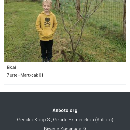
Ekai
7 urte - Martxoak 01
Anboto.org
Gertuko Koop S., Gizarte Ekimenekoa (Anboto)
Bixente Kapanaga, 9