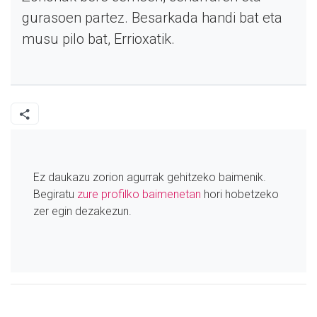
gurasoen partez. Besarkada handi bat eta
musu pilo bat, Errioxatik.
Ez daukazu zorion agurrak gehitzeko baimenik.
Begiratu
zure profilko baimenetan
hori hobetzeko
zer egin dezakezun.