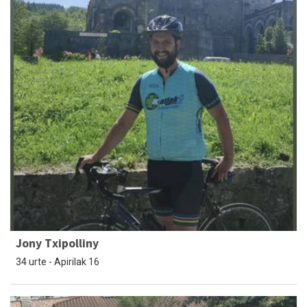
Jony Txipolliny
34 urte - Apirilak 16