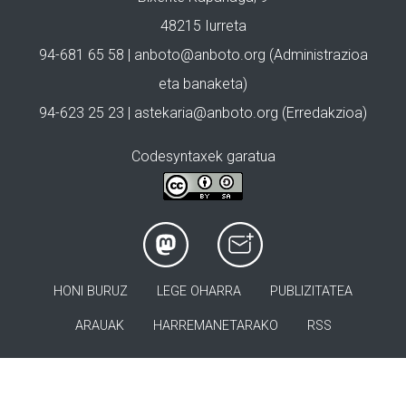
48215 Iurreta
94-681 65 58 |
anboto@anboto.org
(Administrazioa
eta banaketa)
94-623 25 23 |
astekaria@anboto.org
(Erredakzioa)
Codesyntaxek garatua
HONI BURUZ
LEGE OHARRA
PUBLIZITATEA
ARAUAK
HARREMANETARAKO
RSS