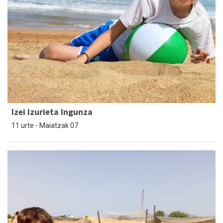
Izei Izurieta Ingunza
11 urte - Maiatzak 07