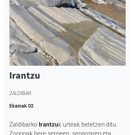
Irantzu
ZALDIBAR
Ekainak 02
Zaldibarko
Irantzu
k urteak betetzen ditu.
Zorionak bere semeen, senarraren eta