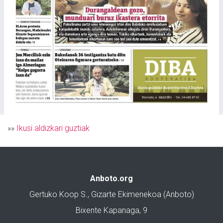
»»
Ikusi aldizkari guztiak
Anboto.org
Gertuko Koop S., Gizarte Ekimenekoa (Anboto)
Bixente Kapanaga, 9