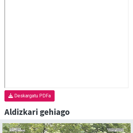
Deskargatu PDFa
Aldizkari gehiago