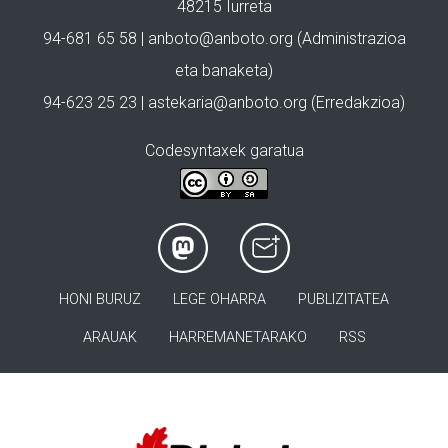
48215 Iurreta
94-681 65 58 |
anboto@anboto.org
(Administrazioa
eta banaketa)
94-623 25 23 |
astekaria@anboto.org
(Erredakzioa)
Codesyntaxek garatua
HONI BURUZ
LEGE OHARRA
PUBLIZITATEA
ARAUAK
HARREMANETARAKO
RSS