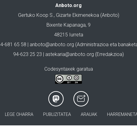
Anboto.org
Gertuko Koop S., Gizarte Ekimenekoa (Anboto)
Bixente Kapanaga, 9
48215 Iurreta
4-681 65 58 |
anboto@anboto.org
(Administrazioa eta banaket
94-623 25 23 |
astekaria@anboto.org
(Erredakzioa)
Codesyntaxek garatua
LEGE OHARRA
PUBLIZITATEA
ARAUAK
HARREMANET