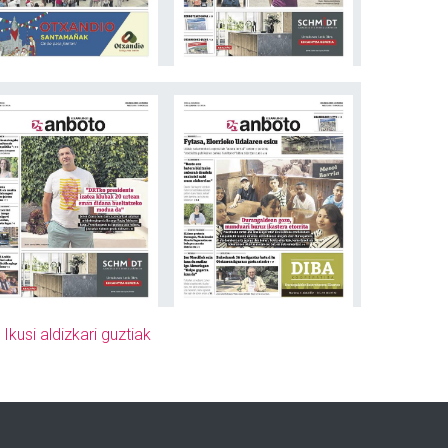
»
Ikusi aldizkari guztiak