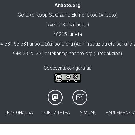
Anboto.org
Gertuko Koop S., Gizarte Ekimenekoa (Anboto)
Bixente Kapanaga, 9
48215 Iurreta
4-681 65 58 |
anboto@anboto.org
(Administrazioa eta banaket
94-623 25 23 |
astekaria@anboto.org
(Erredakzioa)
Codesyntaxek garatua
LEGE OHARRA
PUBLIZITATEA
ARAUAK
HARREMANET