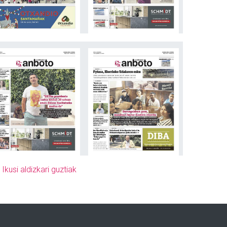
»
Ikusi aldizkari guztiak