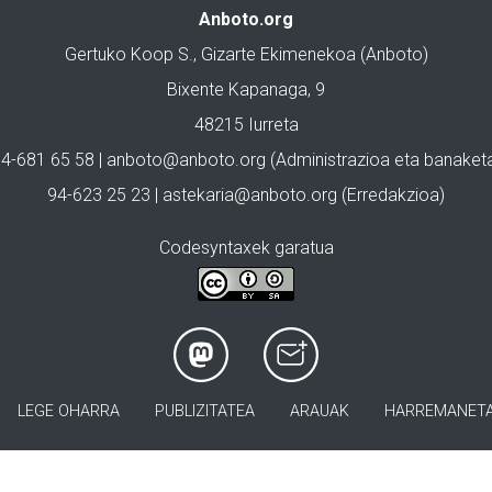
Anboto.org
Gertuko Koop S., Gizarte Ekimenekoa (Anboto)
Bixente Kapanaga, 9
48215 Iurreta
4-681 65 58 |
anboto@anboto.org
(Administrazioa eta banaket
94-623 25 23 |
astekaria@anboto.org
(Erredakzioa)
Codesyntaxek garatua
LEGE OHARRA
PUBLIZITATEA
ARAUAK
HARREMANET