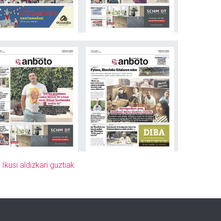
»
Ikusi aldizkari guztiak