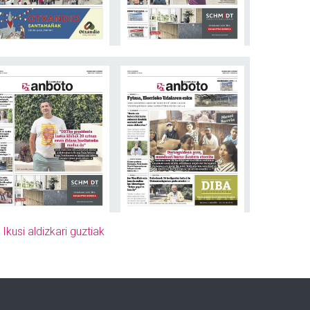
»
Ikusi aldizkari guztiak