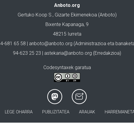
Anboto.org
Gertuko Koop S., Gizarte Ekimenekoa (Anboto)
Bixente Kapanaga, 9
48215 Iurreta
4-681 65 58 |
anboto@anboto.org
(Administrazioa eta banaket
94-623 25 23 |
astekaria@anboto.org
(Erredakzioa)
Codesyntaxek garatua
LEGE OHARRA
PUBLIZITATEA
ARAUAK
HARREMANET