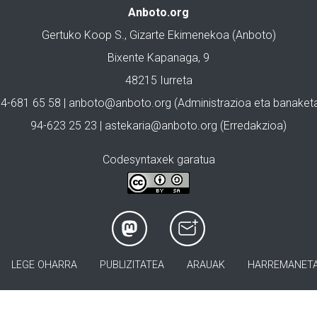
Anboto.org
Gertuko Koop S., Gizarte Ekimenekoa (Anboto)
Bixente Kapanaga, 9
48215 Iurreta
4-681 65 58 |
anboto@anboto.org
(Administrazioa eta banaket
94-623 25 23 |
astekaria@anboto.org
(Erredakzioa)
Codesyntaxek garatua
LEGE OHARRA
PUBLIZITATEA
ARAUAK
HARREMANET