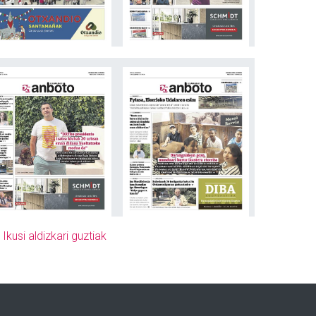
»
Ikusi aldizkari guztiak