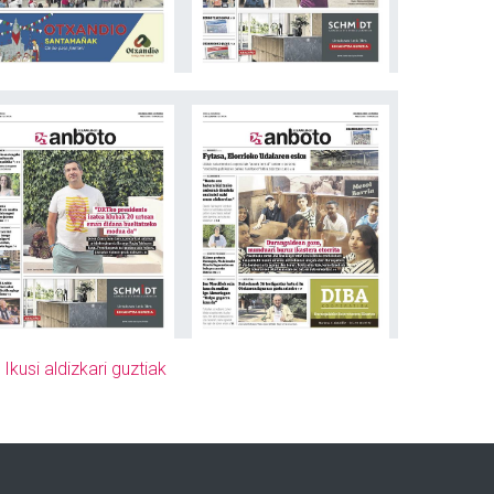
»
Ikusi aldizkari guztiak