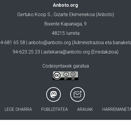
Anboto.org
Gertuko Koop S., Gizarte Ekimenekoa (Anboto)
Bixente Kapanaga, 9
48215 Iurreta
4-681 65 58 |
anboto@anboto.org
(Administrazioa eta banaket
94-623 25 23 |
astekaria@anboto.org
(Erredakzioa)
Codesyntaxek garatua
LEGE OHARRA
PUBLIZITATEA
ARAUAK
HARREMANET