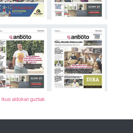
»
Ikusi aldizkari guztiak