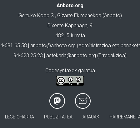
Anboto.org
Gertuko Koop S., Gizarte Ekimenekoa (Anboto)
Bixente Kapanaga, 9
48215 Iurreta
4-681 65 58 |
anboto@anboto.org
(Administrazioa eta banaket
94-623 25 23 |
astekaria@anboto.org
(Erredakzioa)
Codesyntaxek garatua
LEGE OHARRA
PUBLIZITATEA
ARAUAK
HARREMANET