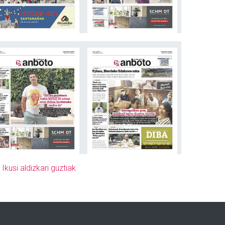
»
Ikusi aldizkari guztiak