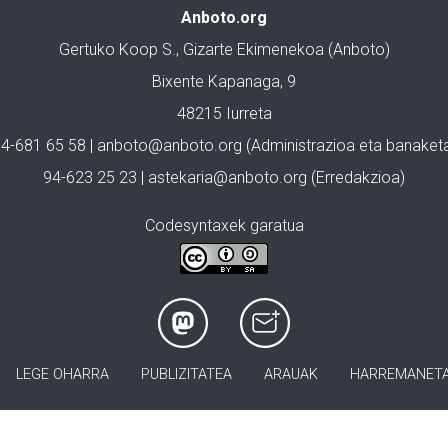
Anboto.org
Gertuko Koop S., Gizarte Ekimenekoa (Anboto)
Bixente Kapanaga, 9
48215 Iurreta
4-681 65 58 |
anboto@anboto.org
(Administrazioa eta banaket
94-623 25 23 |
astekaria@anboto.org
(Erredakzioa)
Codesyntaxek garatua
LEGE OHARRA
PUBLIZITATEA
ARAUAK
HARREMANET