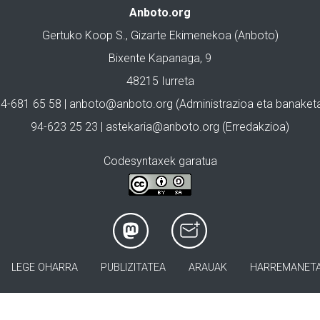
Anboto.org
Gertuko Koop S., Gizarte Ekimenekoa (Anboto)
Bixente Kapanaga, 9
48215 Iurreta
4-681 65 58 |
anboto@anboto.org
(Administrazioa eta banaket
94-623 25 23 |
astekaria@anboto.org
(Erredakzioa)
Codesyntaxek garatua
LEGE OHARRA
PUBLIZITATEA
ARAUAK
HARREMANET