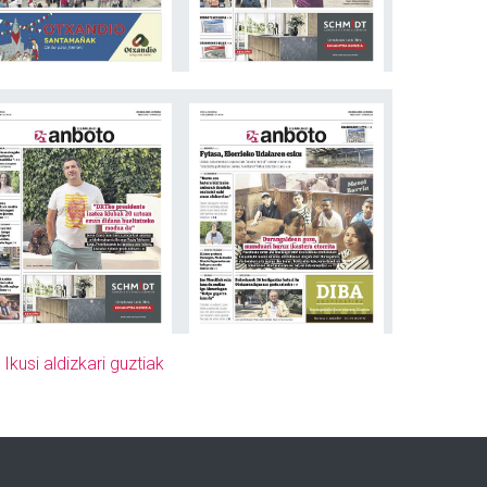
»
Ikusi aldizkari guztiak