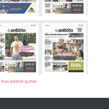
»
Ikusi aldizkari guztiak