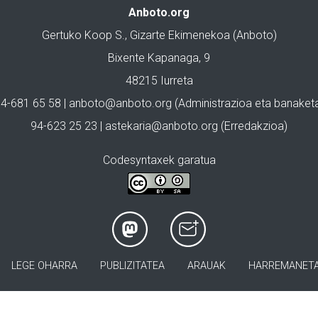
Anboto.org
Gertuko Koop S., Gizarte Ekimenekoa (Anboto)
Bixente Kapanaga, 9
48215 Iurreta
4-681 65 58 |
anboto@anboto.org
(Administrazioa eta banaket
94-623 25 23 |
astekaria@anboto.org
(Erredakzioa)
Codesyntaxek garatua
LEGE OHARRA
PUBLIZITATEA
ARAUAK
HARREMANET