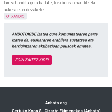
larrea handitu gura badute, toki berean handitzeko
aukera izan dezakete.
OTXANDIO
ANBOTOKIDE izatea gure komunitatearen parte
izatea da, euskararen erabilera sustatzea eta
herrigintzaren aktibazioan pausoak ematea.
EGIN ZAITEZ KIDE!
Anboto.org
Gertuko Koop S., Gizarte Ekimenekoa (Anboto)