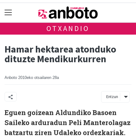
OTXANDIO
Hamar hektarea atonduko
dituzte Mendikurkurren
Anboto
2010eko otsailaren 28a
Entzun
Eguen goizean Aldundiko Basoen
Saileko arduradun Peli Manterolagaz
batzartu ziren Udaleko ordezkariak.