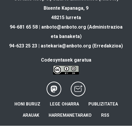
Bixente Kapanaga, 9
48215 Iurreta
94-681 65 58 |
anboto@anboto.org
(Administrazioa
eta banaketa)
94-623 25 23 |
astekaria@anboto.org
(Erredakzioa)
Codesyntaxek garatua
HONI BURUZ
LEGE OHARRA
PUBLIZITATEA
ARAUAK
HARREMANETARAKO
RSS