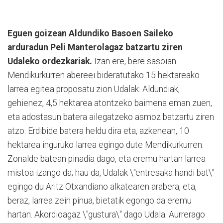
Eguen goizean Aldundiko Basoen Saileko
arduradun Peli Manterolagaz batzartu ziren
Udaleko ordezkariak.
Izan ere, bere sasoian
Mendikurkurren abereei bideratutako 15 hektareako
larrea egitea proposatu zion Udalak. Aldundiak,
gehienez, 4,5 hektarea atontzeko baimena eman zuen,
eta adostasun batera ailegatzeko asmoz batzartu ziren
atzo. Erdibide batera heldu dira eta, azkenean, 10
hektarea inguruko larrea egingo dute Mendikurkurren.
Zonalde batean pinadia dago, eta eremu hartan larrea
mistoa izango da; hau da, Udalak \"entresaka handi bat\"
egingo du Aritz Otxandiano alkatearen arabera, eta,
beraz, larrea zein pinua, bietatik egongo da eremu
hartan. Akordioagaz \"gustura\" dago Udala. Aurrerago