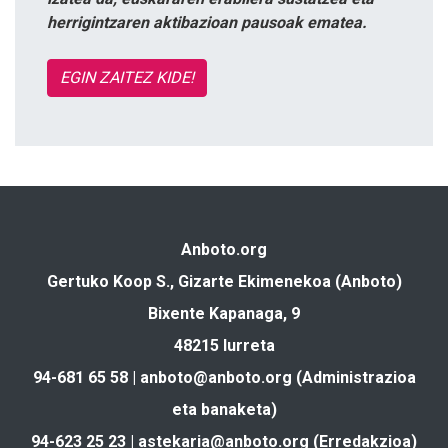
herrigintzaren aktibazioan pausoak ematea.
EGIN ZAITEZ KIDE!
Anboto.org
Gertuko Koop S., Gizarte Ekimenekoa (Anboto)
Bixente Kapanaga, 9
48215 Iurreta
94-681 65 58 |
anboto@anboto.org
(Administrazioa
eta banaketa)
94-623 25 23 |
astekaria@anboto.org
(Erredakzioa)