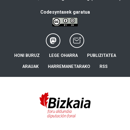
Codesyntaxek garatua
HONI BURUZ
LEGE OHARRA
PUBLIZITATEA
ARAUAK
HARREMANETARAKO
RSS