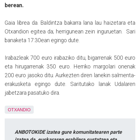
berean.
Gaia librea da. Baldintza bakarra lana lau haizetara eta
Otxandion egitea da; herrigunean zein inguruetan. Sari
banaketa 17:30ean egingo dute.
Irabazleak 700 euro irabaziko ditu, bigarrenak 500 euro
eta hirugarrenak 350 euro. Herriko margolari onenak
200 euro jasoko ditu. Aurkezten diren lanekin salmenta-
erakusketa egingo dute. Saritutako lanak Udalaren
jabetzara pasatuko dira.
OTXANDIO
ANBOTOKIDE izatea gure komunitatearen parte
izatea da, euskararen erabilera sustatzea eta