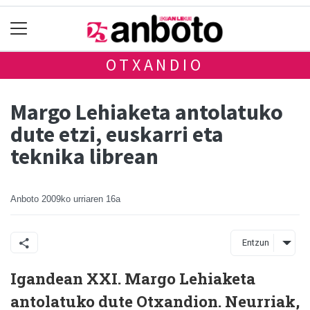
OTXANDIO
Margo Lehiaketa antolatuko
dute etzi, euskarri eta
teknika librean
Anboto
2009ko urriaren 16a
Entzun
Igandean XXI. Margo Lehiaketa
antolatuko dute Otxandion. Neurriak,