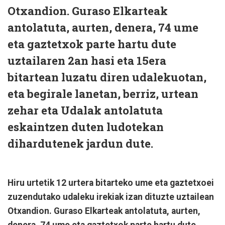
Otxandion. Guraso Elkarteak
antolatuta, aurten, denera, 74 ume
eta gaztetxok parte hartu dute
uztailaren 2an hasi eta 15era
bitartean luzatu diren udalekuotan,
eta begirale lanetan, berriz, urtean
zehar eta Udalak antolatuta
eskaintzen duten ludotekan
dihardutenek jardun dute.
Hiru urtetik 12 urtera bitarteko ume eta gaztetxoei
zuzendutako udaleku irekiak izan dituzte uztailean
Otxandion. Guraso Elkarteak antolatuta, aurten,
denera, 74 ume eta gaztetxok parte hartu dute