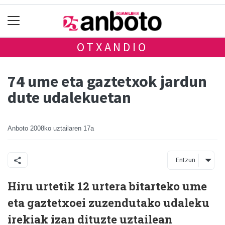
OTXANDIO
74 ume eta gaztetxok jardun
dute udalekuetan
Anboto
2008ko uztailaren 17a
Entzun
Hiru urtetik 12 urtera bitarteko ume
eta gaztetxoei zuzendutako udaleku
irekiak izan dituzte uztailean