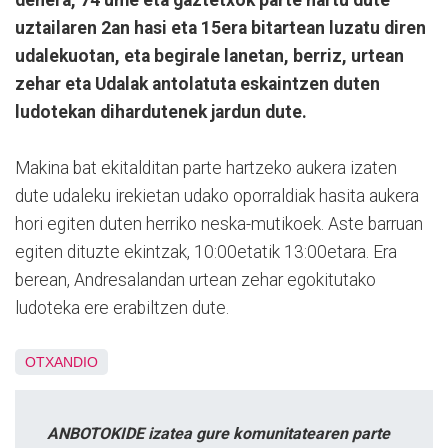
uztailaren 2an hasi eta 15era bitartean luzatu diren
udalekuotan, eta begirale lanetan, berriz, urtean
zehar eta Udalak antolatuta eskaintzen duten
ludotekan dihardutenek jardun dute.
Makina bat ekitalditan parte hartzeko aukera izaten
dute udaleku irekietan udako oporraldiak hasita aukera
hori egiten duten herriko neska-mutikoek. Aste barruan
egiten dituzte ekintzak, 10:00etatik 13:00etara. Era
berean, Andresalandan urtean zehar egokitutako
ludoteka ere erabiltzen dute.
OTXANDIO
ANBOTOKIDE izatea gure komunitatearen parte