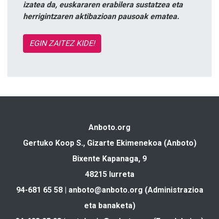
izatea da, euskararen erabilera sustatzea eta
herrigintzaren aktibazioan pausoak ematea.
EGIN ZAITEZ KIDE!
Anboto.org
Gertuko Koop S., Gizarte Ekimenekoa (Anboto)
Bixente Kapanaga, 9
48215 Iurreta
94-681 65 58 |
anboto@anboto.org
(Administrazioa
eta banaketa)