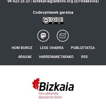
94-623 25 23 |
astekaria@anboto.org
(Erredakzioa)
Codesyntaxek garatua
HONI BURUZ
LEGE OHARRA
PUBLIZITATEA
ARAUAK
HARREMANETARAKO
RSS