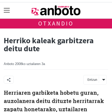
OTXANDIO
Herriko kaleak garbitzera
deitu dute
Anboto
2008ko uztailaren 3a
Entzun
Herriaren garbiketa hobetu guran,
auzolanera deitu dituzte herritarrak
zapatu honetarako, uztailaren