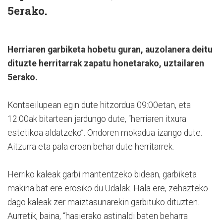
5erako.
Herriaren garbiketa hobetu guran, auzolanera deitu
dituzte herritarrak zapatu honetarako, uztailaren
5erako.
Kontseilupean egin dute hitzordua 09:00etan, eta
12:00ak bitartean jardungo dute, “herriaren itxura
estetikoa aldatzeko”. Ondoren mokadua izango dute.
Aitzurra eta pala eroan behar dute herritarrek.
Herriko kaleak garbi mantentzeko bidean, garbiketa
makina bat ere erosiko du Udalak. Hala ere, zehazteko
dago kaleak zer maiztasunarekin garbituko dituzten.
Aurretik, baina, “hasierako astinaldi baten beharra