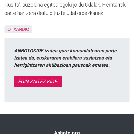
ikusita”, auzolana egitea egoki jo du Udalak. Herritarrak
parte hartzera deitu dituzte udal ordezkariek.
OTXANDIO
ANBOTOKIDE izatea gure komunitatearen parte
izatea da, euskararen erabilera sustatzea eta
herrigintzaren aktibazioan pausoak ematea.
EGIN ZAITEZ KIDE!
Anboto.org