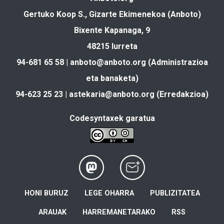
Gertuko Koop S., Gizarte Ekimenekoa (Anboto)
Bixente Kapanaga, 9
48215 Iurreta
94-681 65 58 |
anboto@anboto.org
(Administrazioa
eta banaketa)
94-623 25 23 |
astekaria@anboto.org
(Erredakzioa)
Codesyntaxek garatua
HONI BURUZ
LEGE OHARRA
PUBLIZITATEA
ARAUAK
HARREMANETARAKO
RSS