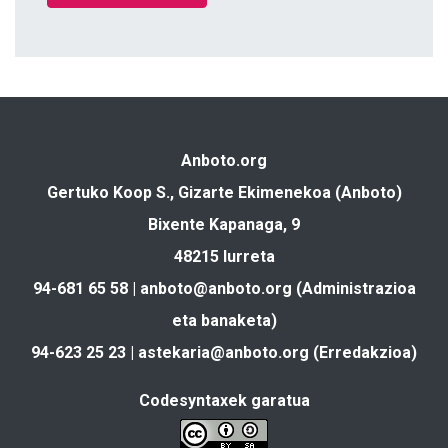
Anboto.org
Gertuko Koop S., Gizarte Ekimenekoa (Anboto)
Bixente Kapanaga, 9
48215 Iurreta
94-681 65 58 |
anboto@anboto.org
(Administrazioa
eta banaketa)
94-623 25 23 |
astekaria@anboto.org
(Erredakzioa)
Codesyntaxek garatua