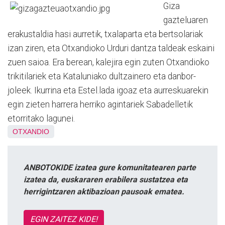
Giza
gazteluaren
erakustaldia hasi aurretik, txalaparta eta bertsolariak
izan ziren, eta Otxandioko Urduri dantza taldeak eskaini
zuen saioa. Era berean, kalejira egin zuten Otxandioko
trikitilariek eta Kataluniako dultzainero eta danbor-
joleek. Ikurrina eta Estel.lada igoaz eta aurreskuarekin
egin zieten harrera herriko agintariek Sabadelletik
etorritako lagunei.
OTXANDIO
ANBOTOKIDE izatea gure komunitatearen parte
izatea da, euskararen erabilera sustatzea eta
herrigintzaren aktibazioan pausoak ematea.
EGIN ZAITEZ KIDE!