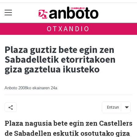
OTXANDIO
Plaza guztiz bete egin zen
Sabadelletik etorritakoen
giza gaztelua ikusteko
Anboto
2008ko ekainaren 24a
Entzun
Plaza nagusia bete egin zen Castellers
de Sabadellen eskutik osotutako giza