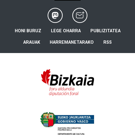
HONI BURUZ
LEGE OHARRA
PUBLIZITATEA
ARAUAK
HARREMANETARAKO
RSS