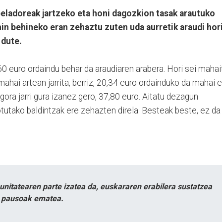
beladoreak jartzeko eta honi dagozkion tasak arautuko
hin behineko eran zehaztu zuten uda aurretik araudi hori
 dute.
60 euro ordaindu behar da araudiaren arabera. Hori sei mahai
mahai artean jarrita, berriz, 20,34 euro ordainduko da mahai 
 gora jarri gura izanez gero, 37,80 euro. Aitatu dezagun
otutako baldintzak ere zehazten direla. Besteak beste, ez da
itatearen parte izatea da, euskararen erabilera sustatzea
n pausoak ematea.