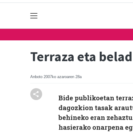
Terraza eta bela
Anboto
2007ko azaroaren 28a
Bide publikoetan terra
dagozkion tasak araut
behineko eran zehaztu 
hasierako onarpena eg