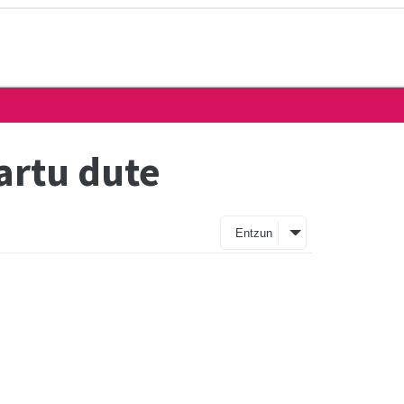
artu dute
Entzun