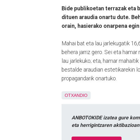
Bide publikoetan terrazak eta 
dituen araudia onartu dute. Be
orain, hasierako onarpena egin
Mahai bat eta lau jarlekugatik 16,
behera jarriz gero. Sei eta hamar 
lau jarlekuko; eta, hamar mahaitik
bestalde araudian estetikarekin l
propagandarik onartuko.
OTXANDIO
ANBOTOKIDE izatea gure komun
eta herrigintzaren aktibazioa