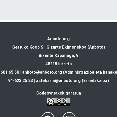
Anboto.org
Gertuko Koop S., Gizarte Ekimenekoa (Anboto)
Bixente Kapanaga, 9
48215 Iurreta
-681 65 58 |
anboto@anboto.org
(Administrazioa eta banake
94-623 25 23 |
astekaria@anboto.org
(Erredakzioa)
Codesyntaxek garatua