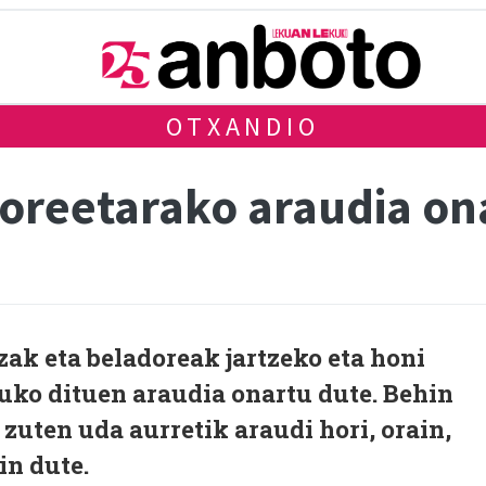
OTXANDIO
doreetarako araudia on
zak eta beladoreak jartzeko eta honi
uko dituen araudia onartu dute. Behin
zuten uda aurretik araudi hori, orain,
in dute.