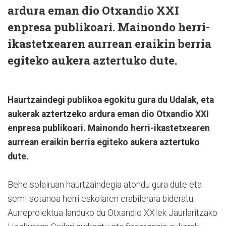
ardura eman dio Otxandio XXI
enpresa publikoari. Mainondo herri-
ikastetxearen aurrean eraikin berria
egiteko aukera aztertuko dute.
Haurtzaindegi publikoa egokitu gura du Udalak, eta
aukerak aztertzeko ardura eman dio Otxandio XXI
enpresa publikoari. Mainondo herri-ikastetxearen
aurrean eraikin berria egiteko aukera aztertuko
dute.
Behe solairuan haurtzaindegia atondu gura dute eta
semi-sotanoa herri eskolaren erabilerara bideratu.
Aurreproiektua landuko du Otxandio XXIek Jaurlaritzako