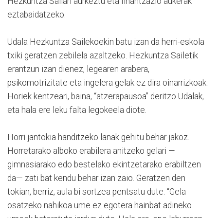
Hezkuntza Sailari aurkeztu eta finantzazio aukerak
eztabaidatzeko.
Udala Hezkuntza Sailekoekin batu izan da herri-eskola
txiki geratzen zebilela azaltzeko. Hezkuntza Sailetik
erantzun izan dienez, legearen arabera,
psikomotrizitate eta ingelera gelak ez dira oinarrizkoak.
Horiek kentzeari, baina, “atzerapausoa” deritzo Udalak,
eta hala ere leku falta legokeela diote.
Horri jantokia handitzeko lanak gehitu behar jakoz.
Horretarako alboko erabilera anitzeko gelari —
gimnasiarako edo bestelako ekintzetarako erabiltzen
da— zati bat kendu behar izan zaio. Geratzen den
tokian, berriz, aula bi sortzea pentsatu dute: “Gela
osatzeko nahikoa ume ez egotera hainbat adineko