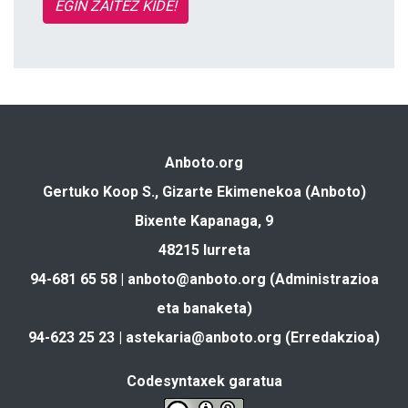
EGIN ZAITEZ KIDE!
Anboto.org
Gertuko Koop S., Gizarte Ekimenekoa (Anboto)
Bixente Kapanaga, 9
48215 Iurreta
94-681 65 58 |
anboto@anboto.org
(Administrazioa
eta banaketa)
94-623 25 23 |
astekaria@anboto.org
(Erredakzioa)
Codesyntaxek garatua