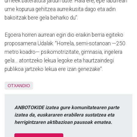
umeek bateratuta jardun dute. Hala ere, epe laburrean
ume kopurua gehitzea aurreikusita dago eta adin
bakoitzak bere gela beharko du”.
Egoera horren aurrean egin dio eraikin berria egiteko
proposamena Udalak. “Horrela, semi-sotanoan —250
metro koadro— psikomotrizitate, gimnasia, ingelera
gela… atontzeko lekua legoke eta haurtzaindegi
publikoa jartzeko lekua ere izan genezake”.
OTXANDIO
ANBOTOKIDE izatea gure komunitatearen parte
izatea da, euskararen erabilera sustatzea eta
herrigintzaren aktibazioan pausoak ematea.