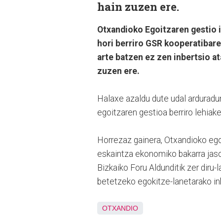
hain zuzen ere.
Otxandioko Egoitzaren gestio i
hori berriro GSR kooperatibare
arte batzen ez zen inbertsio at
zuzen ere.
Halaxe azaldu dute udal arduradun
egoitzaren gestioa berriro lehiake
Horrezaz gainera, Otxandioko egoi
eskaintza ekonomiko bakarra jaso
Bizkaiko Foru Aldunditik zer diru-
betetzeko egokitze-lanetarako inb
OTXANDIO