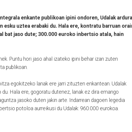
ntegrala enkante publikoan ipini ondoren, Udalak ardur
n esku uztea erabaki du. Hala ere, kontratu barruan orai
al bat jaso dute; 300.000 euroko inbertsio atala, hain
ek. Puntu hori jaso ahal izateko ipini behar izan zuten
ta publikoan.
tza egokitzeko lanak ere jarri zituzten enkantean. Udalak
 du. Hala ere, gogoratu dutenez, lanak ez dira emango
laguntza jasoko duten jakin arte. Indarrean dagoen legedia
ertsio potoloa aurreikusi du Udalak: 960.000 eurokoa.