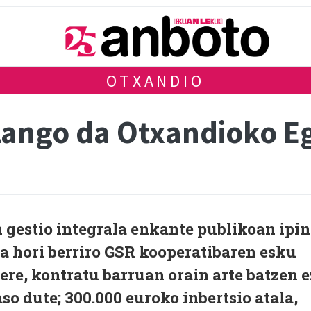
OTXANDIO
zango da Otxandioko Eg
gestio integrala enkante publikoan ipin
a hori berriro GSR kooperatibaren esku
ere, kontratu barruan orain arte batzen e
jaso dute; 300.000 euroko inbertsio atala,