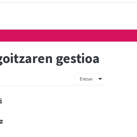
oitzaren gestioa
Entzun
i
z