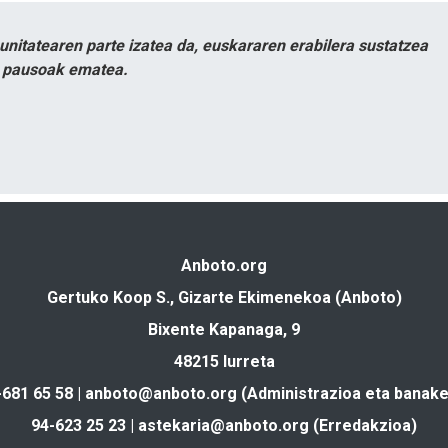
itatearen parte izatea da, euskararen erabilera sustatzea
n pausoak ematea.
Anboto.org
Gertuko Koop S., Gizarte Ekimenekoa (Anboto)
Bixente Kapanaga, 9
48215 Iurreta
-681 65 58 |
anboto@anboto.org
(Administrazioa eta banake
94-623 25 23 |
astekaria@anboto.org
(Erredakzioa)