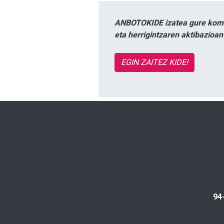
ANBOTOKIDE izatea gure komun
eta herrigintzaren aktibazioa
EGIN ZAITEZ KIDE!
94