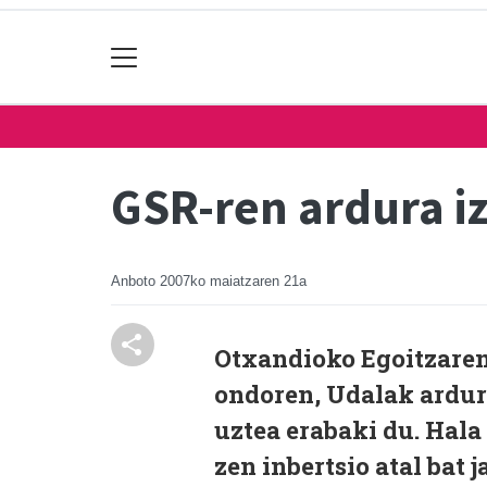
GSR-ren ardura i
Anboto
2007ko maiatzaren 21a
Otxandioko Egoitzaren 
ondoren, Udalak ardur
uztea erabaki du. Hala 
zen inbertsio atal bat 