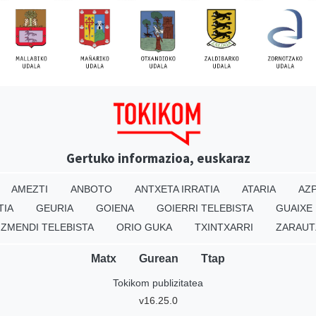
Gertuko informazioa, euskaraz
AMEZTI
ANBOTO
ANTXETA IRRATIA
ATARIA
AZP
TIA
GEURIA
GOIENA
GOIERRI TELEBISTA
GUAIXE
IZMENDI TELEBISTA
ORIO GUKA
TXINTXARRI
ZARAUT
Matx
Gurean
Ttap
Tokikom publizitatea
v16.25.0