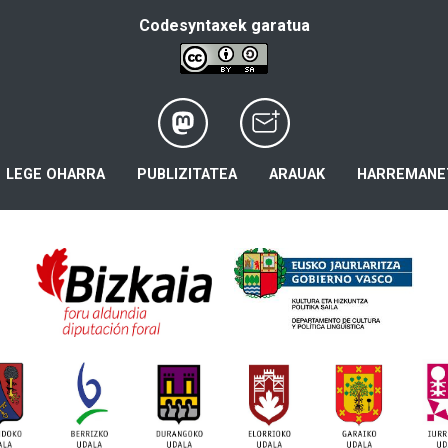
Codesyntaxek garatua
LEGE OHARRA
PUBLIZITATEA
ARAUAK
HARREMANE