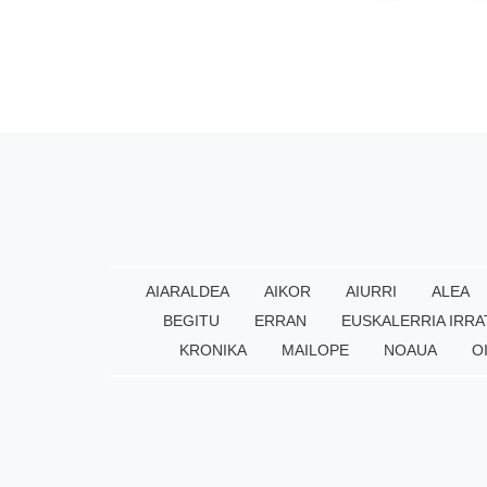
AIARALDEA
AIKOR
AIURRI
ALEA
BEGITU
ERRAN
EUSKALERRIA IRRA
KRONIKA
MAILOPE
NOAUA
O