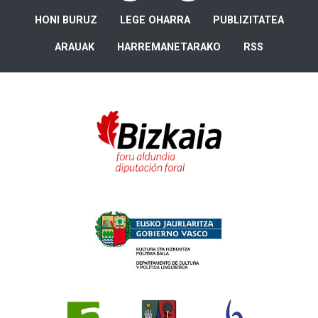
HONI BURUZ
LEGE OHARRA
PUBLIZITATEA
ARAUAK
HARREMANETARAKO
RSS