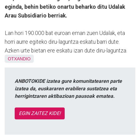
eginda, behin betiko onartu beharko ditu Udalak
Arau Subsidiario berriak.
Lan hori 190.000 bat euroan eman zuen Udalak, eta
horri aurre egiteko diru-laguntza eskatu barri dute.
Azken urte bietan ere eskatu izan dute diru-laguntza.
OTXANDIO
ANBOTOKIDE izatea gure komunitatearen parte
izatea da, euskararen erabilera sustatzea eta
herrigintzaren aktibazioan pausoak ematea.
EGIN ZAITEZ KIDE!