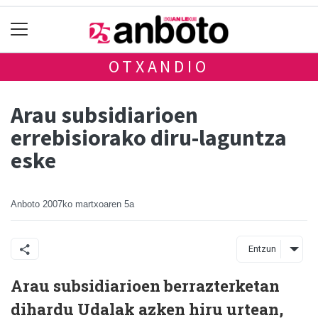
OTXANDIO
Arau subsidiarioen
errebisiorako diru-laguntza
eske
Anboto
2007ko martxoaren 5a
Entzun
Arau subsidiarioen berrazterketan
dihardu Udalak azken hiru urtean,