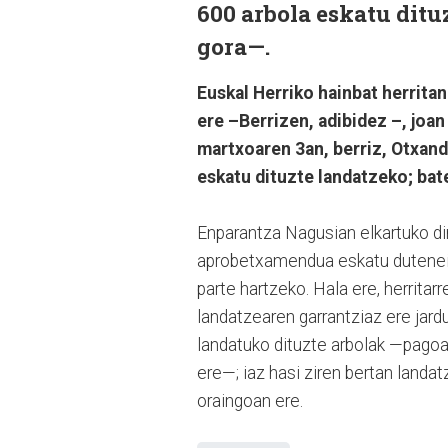
600 arbola eskatu ditu
gora—.
Euskal Herriko hainbat herrita
ere –Berrizen, adibidez –, jo
martxoaren 3an, berriz, Otxand
eskatu dituzte landatzeko; bat
Enparantza Nagusian elkartuko dir
aprobetxamendua eskatu dutenei 
parte hartzeko. Hala ere, herritar
landatzearen garrantziaz ere jard
landatuko dituzte arbolak —pagoa e
ere—; iaz hasi ziren bertan landa
oraingoan ere.