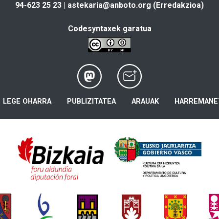
94-623 25 23 |
astekaria@anboto.org
(Erredakzioa)
Codesyntaxek garatua
LEGE OHARRA
PUBLIZITATEA
ARAUAK
HARREMANE