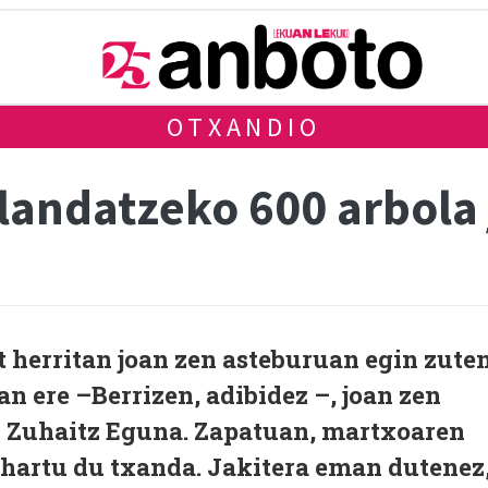
OTXANDIO
landatzeko 600 arbola 
 herritan joan zen asteburuan egin zute
n ere –Berrizen, adibidez –, joan zen
 Zuhaitz Eguna. Zapatuan, martxoaren
 hartu du txanda. Jakitera eman dutenez