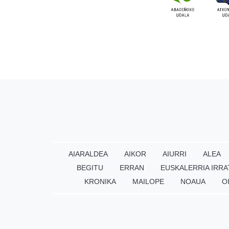
AIARALDEA
AIKOR
AIURRI
ALEA
BEGITU
ERRAN
EUSKALERRIA IRRA
KRONIKA
MAILOPE
NOAUA
O