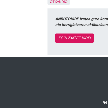
OTXANDIO
ANBOTOKIDE izatea gure komun
eta herrigintzaren aktibazioa
EGIN ZAITEZ KIDE!
94