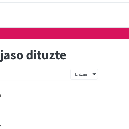
jaso dituzte
Entzun
n
,