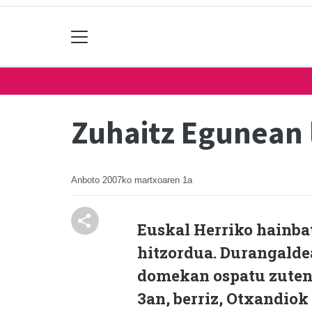
Zuhaitz Egunean 
Anboto
2007ko martxoaren 1a
Euskal Herriko hainbat
hitzordua. Durangaldea
domekan ospatu zuten
3an, berriz, Otxandiok