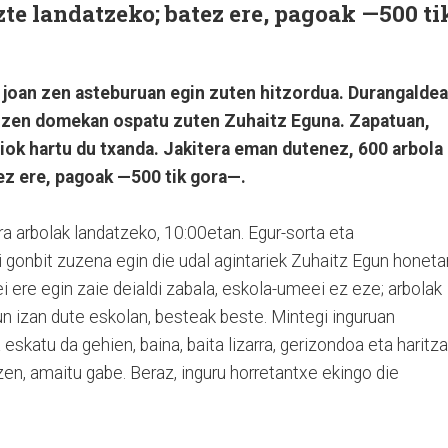
zte landatzeko; batez ere, pagoak —500 ti
n joan zen asteburuan egin zuten hitzordua. Durangalde
an zen domekan ospatu zuten Zuhaitz Eguna. Zapatuan,
iok hartu du txanda. Jakitera eman dutenez, 600 arbola
ez ere, pagoak —500 tik gora—.
a arbolak landatzeko, 10:00etan. Egur-sorta eta
gonbit zuzena egin die udal agintariek Zuhaitz Egun honeta
rei ere egin zaie deialdi zabala, eskola-umeei ez eze; arbolak
un izan dute eskolan, besteak beste. Mintegi inguruan
skatu da gehien, baina, baita lizarra, gerizondoa eta haritza
tzen, amaitu gabe. Beraz, inguru horretantxe ekingo die