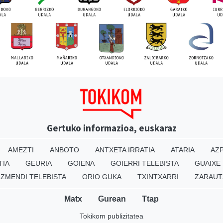
Gertuko informazioa, euskaraz
AMEZTI
ANBOTO
ANTXETA IRRATIA
ATARIA
AZP
TIA
GEURIA
GOIENA
GOIERRI TELEBISTA
GUAIXE
IZMENDI TELEBISTA
ORIO GUKA
TXINTXARRI
ZARAUT
Matx
Gurean
Ttap
Tokikom publizitatea