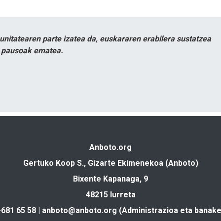
itatearen parte izatea da, euskararen erabilera sustatzea
n pausoak ematea.
Anboto.org
Gertuko Koop S., Gizarte Ekimenekoa (Anboto)
Bixente Kapanaga, 9
48215 Iurreta
-681 65 58 |
anboto@anboto.org
(Administrazioa eta banake