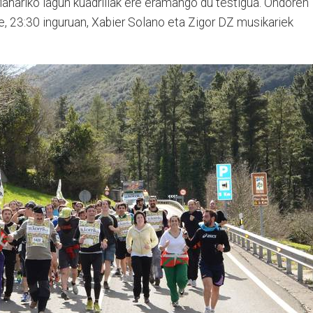
 Mañariko lagun kuadrillak ere eramango du testigua. Ondoren
e, 23:30 inguruan, Xabier Solano eta Zigor DZ musikariek