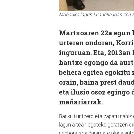
Mañariko lagun kuadrilla joan zen 
Martxoaren 22a egun 
urteren ondoren, Korrik
inguruan. Eta, 2013an 
hantxe egongo da aurte
behera egitea egokitu 
orain, baina prest daud
eta ilusio osoz egingo 
mañariarrak.
Bariku iluntzero eta zapatu nahiz
lagun artean egoteko geratzen dir
denboratxoa daramate plana antol