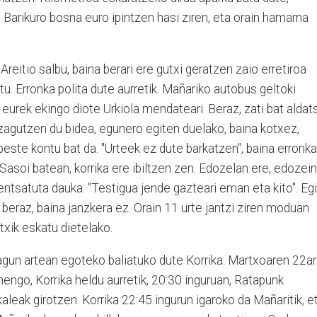
. Barikuro bosna euro ipintzen hasi ziren, eta orain hamarna
Areitio salbu, baina berari ere gutxi geratzen zaio erretiroa
tu. Erronka polita dute aurretik. Mañariko autobus geltoki
 eurek ekingo diote Urkiola mendateari. Beraz, zati bat aldat
zagutzen du bidea, egunero egiten duelako, baina kotxez,
beste kontu bat da. "Urteek ez dute barkatzen", baina erronka
 Sasoi batean, korrika ere ibiltzen zen. Edozelan ere, edozein
ntsatuta dauka: "Testigua jende gazteari eman eta kito". Eg
 beraz, baina janzkera ez. Orain 11 urte jantzi ziren moduan
ntxik eskatu dietelako.
agun artean egoteko baliatuko dute Korrika. Martxoaren 22a
enengo, Korrika heldu aurretik, 20:30 inguruan, Ratapunk
 kaleak girotzen. Korrika 22:45 ingurun igaroko da Mañaritik, e