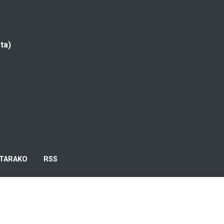
ta)
TARAKO
RSS