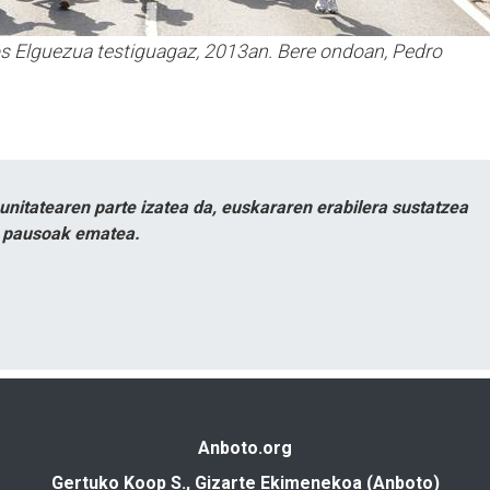
os Elguezua testiguagaz, 2013an. Bere ondoan, Pedro
itatearen parte izatea da, euskararen erabilera sustatzea
n pausoak ematea.
Anboto.org
Gertuko Koop S., Gizarte Ekimenekoa (Anboto)