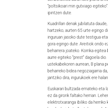
"poltsikoari min gutxiago egiteko"
ipintzen dute.
Kuadrillan denak jubilatuta daude, 
hartzeko; aurten 65 urte egingo di
inguruan jasoko dute testigua eta
gora egingo dute. Areitiok ondo e
beharrera joateko. Korrika egitea 
aurre egiteko "prest" dagoela dio.
ustekabekoren aurrean, B plana pe
beharreko bidea negoziagarria da,
jantziko dira, ingurukoek ere hala
Euskarari bultzada emateko eta l
ez da girorik faltako herrian. Leh
elektrotxaranga ibiliko da herriko