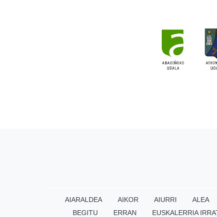
AIARALDEA
AIKOR
AIURRI
ALEA
BEGITU
ERRAN
EUSKALERRIA IRRA