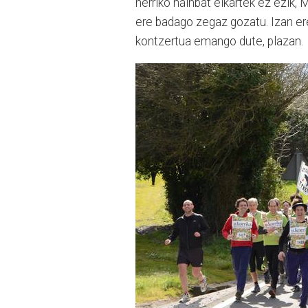
herriko hainbat elkartek ez ezik,
ere badago zegaz gozatu. Izan er
kontzertua emango dute, plazan.