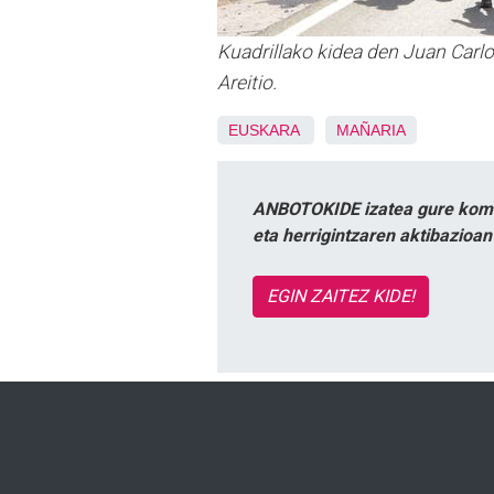
Kuadrillako kidea den Juan Carl
Areitio.
EUSKARA
MAÑARIA
ANBOTOKIDE izatea gure komun
eta herrigintzaren aktibazioa
EGIN ZAITEZ KIDE!