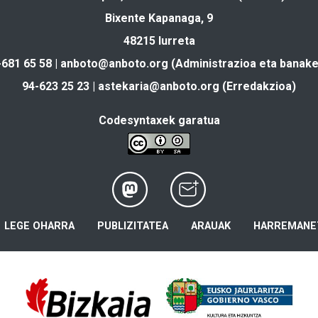
Bixente Kapanaga, 9
48215 Iurreta
-681 65 58 |
anboto@anboto.org
(Administrazioa eta banake
94-623 25 23 |
astekaria@anboto.org
(Erredakzioa)
Codesyntaxek garatua
LEGE OHARRA
PUBLIZITATEA
ARAUAK
HARREMANE