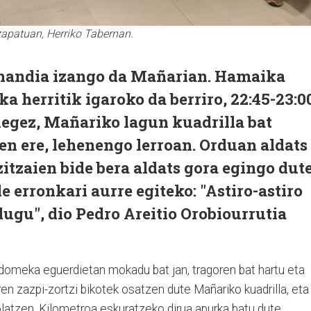
zapatuan, Herriko Tabernan.
handia izango da Mañarian. Hamaika
a herritik igaroko da berriro, 22:45-23:0
legez, Mañariko lagun kuadrilla bat
n ere, lehenengo lerroan. Orduan aldats
zitzaien bide bera aldats gora egingo dut
e erronkari aurre egiteko: "Astiro-astiro
dugu", dio Pedro Areitio Orobiourrutia
 domeka eguerdietan mokadu bat jan, tragoren bat hartu eta
en zazpi-zortzi bikotek osatzen dute Mañariko kuadrilla, eta
atzen. Kilometroa eskuratzeko dirua apurka batu dute,