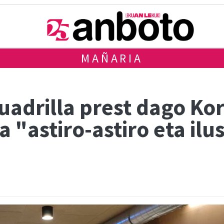
MAÑARIA
uadrilla prest dago Ko
 "astiro-astiro eta ilu