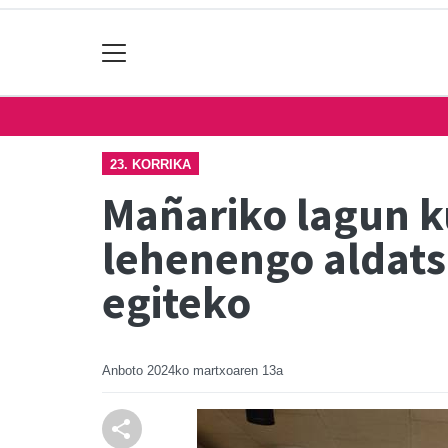
23. KORRIKA
Mañariko lagun k
lehenengo aldatsa
egiteko
Anboto
2024ko martxoaren 13a