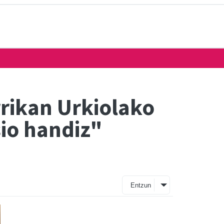
rrikan Urkiolako
sio handiz"
Entzun