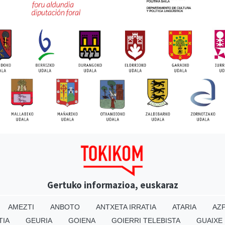
Gertuko informazioa, euskaraz
AMEZTI
ANBOTO
ANTXETA IRRATIA
ATARIA
AZP
TIA
GEURIA
GOIENA
GOIERRI TELEBISTA
GUAIXE