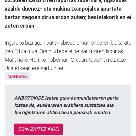
02:30ean sartu ziren lapurrak tabernara, ugazabak
azaldu duenez- eta makina txanpojalea apurtuta
bertan zegoen dirua eroan zuten; bestelakorik ez ei
zuten eroan.
Inguruko bizilagun batek abisua eman ondoren bertaratu
zen Ertzaintza. Orain urtebete be sartu ziren lapurrak
Mañariako Herriko Tabernan. Orduan, tabernan ez eze
Udaletxean ere sartu ziren.
MAÑARIA
ANBOTOKIDE izatea gure komunitatearen parte
izatea da, euskararen erabilera sustatzea eta
herrigintzaren aktibazioan pausoak ematea.
EGIN ZAITEZ KIDE!