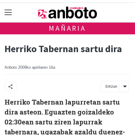
MAÑARIA
Herriko Tabernan sartu dira
Anboto
2009ko apirilaren 16a
Entzun
Herriko Tabernan lapurretan sartu
dira asteon. Eguazten goizaldeko
02:30ean sartu ziren lapurrak
tabernara, ugazabak azaldu duenez-