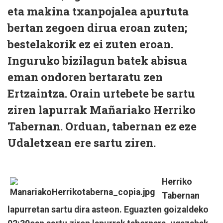
eta makina txanpojalea apurtuta
bertan zegoen dirua eroan zuten;
bestelakorik ez ei zuten eroan.
Inguruko bizilagun batek abisua
eman ondoren bertaratu zen
Ertzaintza. Orain urtebete be sartu
ziren lapurrak Mañariako Herriko
Tabernan. Orduan, tabernan ez eze
Udaletxean ere sartu ziren.
Herriko
Tabernan
lapurretan sartu dira asteon. Eguazten goizaldeko