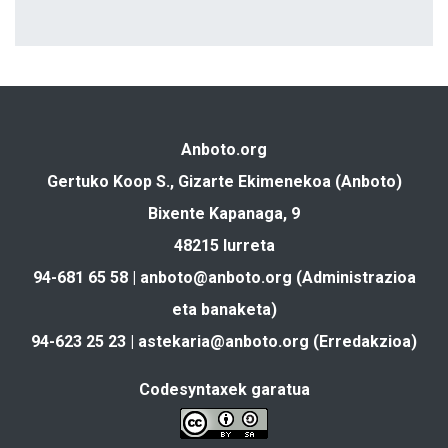
Anboto.org
Gertuko Koop S., Gizarte Ekimenekoa (Anboto)
Bixente Kapanaga, 9
48215 Iurreta
94-681 65 58 |
anboto@anboto.org
(Administrazioa
eta banaketa)
94-623 25 23 |
astekaria@anboto.org
(Erredakzioa)
Codesyntaxek garatua