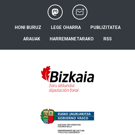
HONI BURUZ
LEGE OHARRA
PUBLIZITATEA
ARAUAK
HARREMANETARAKO
RSS