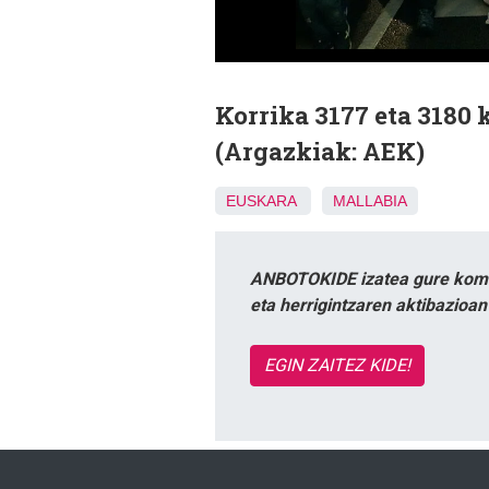
Korrika 3177 eta 3180 
(Argazkiak: AEK)
EUSKARA
MALLABIA
ANBOTOKIDE izatea gure komun
eta herrigintzaren aktibazioa
EGIN ZAITEZ KIDE!