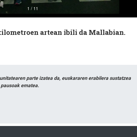
kilometroen artean ibili da Mallabian.
itatearen parte izatea da, euskararen erabilera sustatzea
n pausoak ematea.