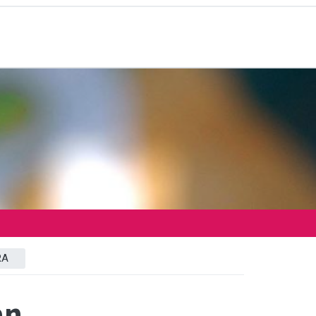
RA
an