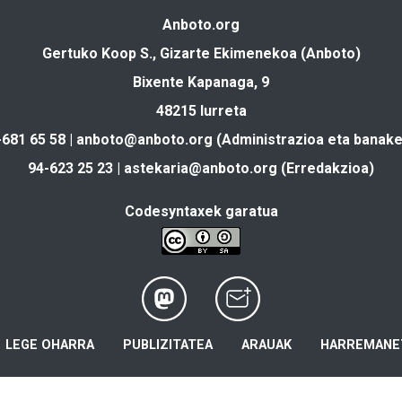
Anboto.org
Gertuko Koop S., Gizarte Ekimenekoa (Anboto)
Bixente Kapanaga, 9
48215 Iurreta
-681 65 58 |
anboto@anboto.org
(Administrazioa eta banake
94-623 25 23 |
astekaria@anboto.org
(Erredakzioa)
Codesyntaxek garatua
LEGE OHARRA
PUBLIZITATEA
ARAUAK
HARREMANE