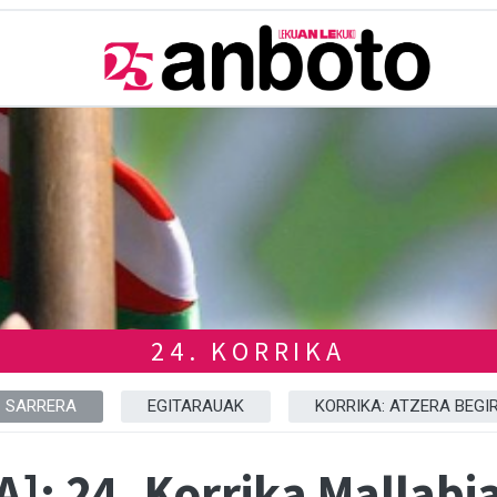
24. KORRIKA
SARRERA
EGITARAUAK
KORRIKA: ATZERA BEGI
]: 24. Korrika Mallabi