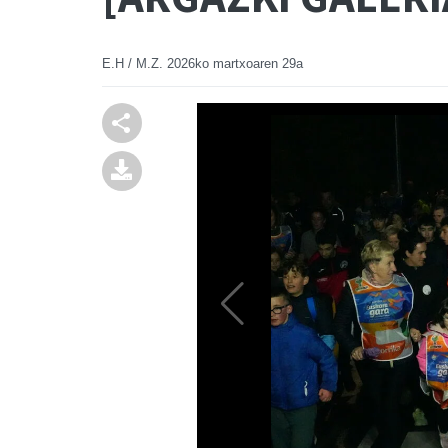
E.H / M.Z.
2026ko martxoaren 29a