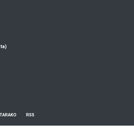
ta)
TARAKO
RSS