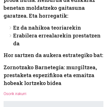
benetan moldatzeko gaitasuna
garatzea
. Eta horregatik:
Ez da nahikoa teoriarekin
Erabilera errealarekin prestatzen
da
Hor sartzen da aukera estrategiko bat:
Zornotzako Barnetegia: murgiltzea,
prestaketa espezifikoa eta emaitza
hobeak
lortzeko bidea
Osorik irakurri