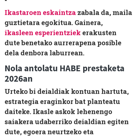
Ikastaroen eskaintza
zabala da,
maila
guztietara egokitua
. Gainera,
ikasleen esperientziek
erakusten
dute
benetako aurrerapena posible
dela denbora laburrean
.
Nola antolatu HABE prestaketa
2026an
Urteko bi deialdiak kontuan hartuta,
estrategia eraginkor bat
planteatu
daiteke. Ikasle askok lehenengo
saiakera
udaberriko deialdian
egiten
dute, egoera neurtzeko eta