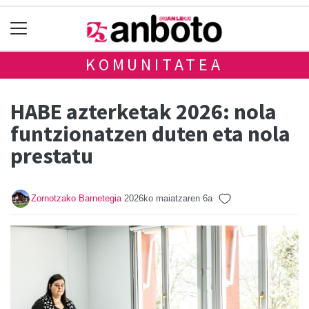
KOMUNITATEA
HABE azterketak 2026: nola
funtzionatzen duten eta nola
prestatu
Zornotzako Barnetegia
2026ko maiatzaren 6a