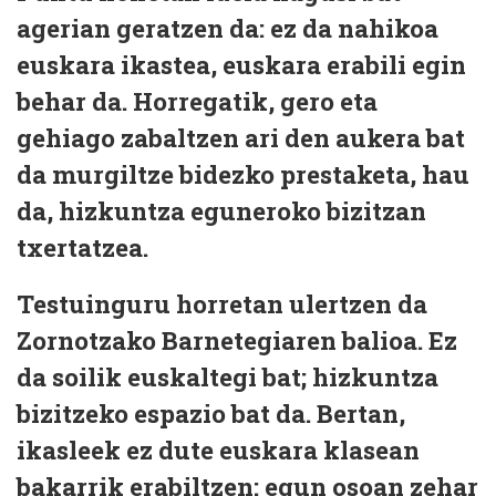
agerian geratzen da:
ez da nahikoa
euskara ikastea, euskara erabili egin
behar da
. Horregatik, gero eta
gehiago zabaltzen ari den aukera bat
da
murgiltze bidezko prestaketa
, hau
da,
hizkuntza eguneroko bizitzan
txertatzea
.
Testuinguru horretan ulertzen da
Zornotzako Barnetegiaren balioa
. Ez
da soilik euskaltegi bat;
hizkuntza
bizitzeko espazio bat
da. Bertan,
ikasleek ez dute euskara klasean
bakarrik erabiltzen:
egun osoan zehar