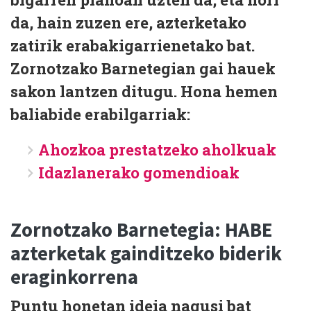
da, hain zuzen ere,
azterketako
zatirik erabakigarrienetako bat
.
Zornotzako Barnetegian gai hauek
sakon lantzen ditugu. Hona hemen
baliabide erabilgarriak:
Ahozkoa prestatzeko aholkuak
Idazlanerako gomendioak
Zornotzako Barnetegia: HABE
azterketak gainditzeko biderik
eraginkorrena
Puntu honetan ideia nagusi bat