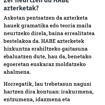
Zer neurtzen du HABE
azterketak?
Askotan pentsatzen da azterketa
hauek
gramatika edo teoria maila
neurtzeko direla, baina errealitatea
bestelakoa da.
HABE azterketek
hizkuntza erabiltzeko gaitasuna
ebaluatzen dute, hau da,
benetako
egoeretan euskaraz moldatzeko
ahalmena
.
Horregatik, lau trebetasun nagusi
hartzen dira kontuan:
irakurmena,
entzumena, idazmena eta