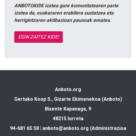
ANBOTOKIDE izatea gure komunitatearen parte
izatea da, euskararen erabilera sustatzea eta
herrigintzaren aktibazioan pausoak ematea.
EGIN ZAITEZ KIDE!
Anboto.org
Gertuko Koop S., Gizarte Ekimenekoa (Anboto)
Bixente Kapanaga, 9
48215 Iurreta
94-681 65 58 |
anboto@anboto.org
(Administrazioa