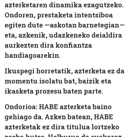
azterketaren dinamika ezagutzeko.
Ondoren,
prestaketa intentsiboa
egiten dute —askotan barnetegian—
eta, azkenik,
udazkeneko deialdira
aurkezten dira
konfiantza
handiagoarekin
.
Ikuspegi horretatik, azterketa ez da
momentu isolatu bat, baizik eta
ikasketa prozesu baten parte
.
Ondorioa: HABE azterketa baino
gehiago da.
Azken batean,
HABE
azterketak ez dira titulua lortzeko
proba hutsa
. Helburua da
euskaraz