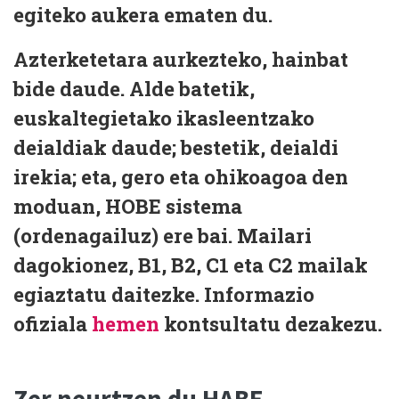
egiteko aukera ematen du.
Azterketetara aurkezteko, hainbat
bide daude. Alde batetik,
euskaltegietako ikasleentzako
deialdiak
daude; bestetik,
deialdi
irekia
; eta, gero eta ohikoagoa den
moduan,
HOBE sistema
(ordenagailuz)
ere bai. Mailari
dagokionez,
B1, B2, C1 eta C2 mailak
egiaztatu daitezke.
Informazio
ofiziala
hemen
kontsultatu dezakezu.