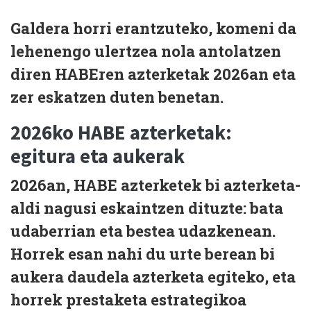
Galdera horri erantzuteko, komeni da
lehenengo ulertzea
nola antolatzen
diren HABEren azterketak 2026an
eta
zer eskatzen duten benetan.
2026ko HABE azterketak:
egitura eta aukerak
2026an,
HABE azterketek bi azterketa-
aldi nagusi
eskaintzen dituzte: bata
udaberrian
eta bestea
udazkenean
.
Horrek esan nahi du
urte berean bi
aukera
daudela azterketa egiteko, eta
horrek
prestaketa estrategikoa