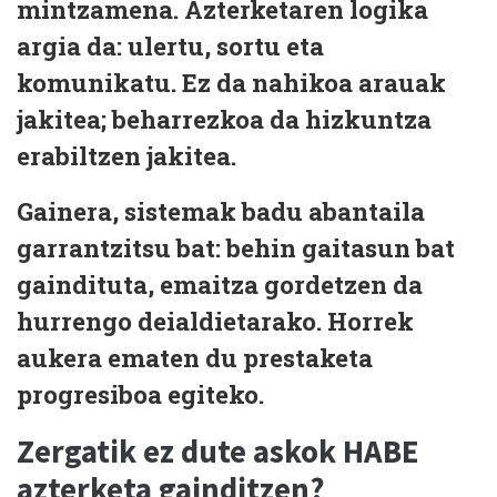
mintzamena
. Azterketaren logika
argia da:
ulertu, sortu eta
komunikatu
. Ez da nahikoa arauak
jakitea; beharrezkoa da
hizkuntza
erabiltzen jakitea
.
Gainera, sistemak badu abantaila
garrantzitsu bat:
behin gaitasun bat
gaindituta, emaitza gordetzen da
hurrengo deialdietarako. Horrek
aukera ematen du
prestaketa
progresiboa
egiteko.
Zergatik ez dute askok HABE
azterketa gainditzen?