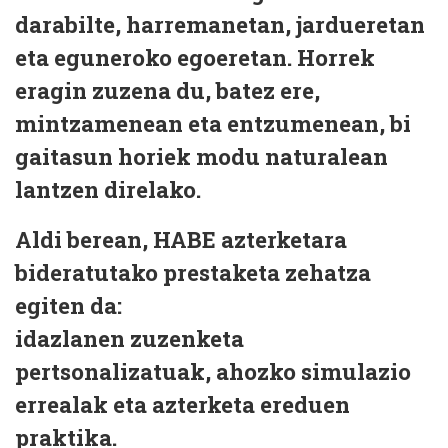
darabilte
, harremanetan, jardueretan
eta eguneroko egoeretan. Horrek
eragin zuzena du, batez ere,
mintzamenean eta entzumenean
, bi
gaitasun horiek
modu naturalean
lantzen direlako
.
Aldi berean,
HABE azterketara
bideratutako prestaketa zehatza
egiten da:
idazlanen zuzenketa
pertsonalizatuak
,
ahozko simulazio
errealak
eta
azterketa ereduen
praktika
.