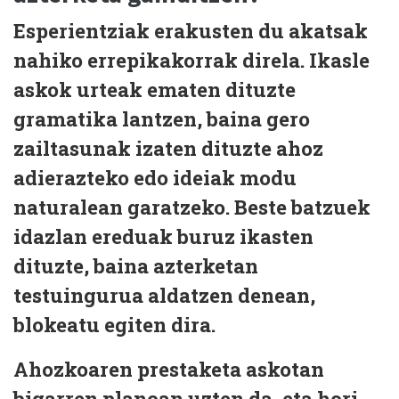
Esperientziak erakusten du akatsak
nahiko errepikakorrak direla. Ikasle
askok urteak ematen dituzte
gramatika lantzen
, baina gero
zailtasunak izaten dituzte
ahoz
adierazteko
edo ideiak modu
naturalean garatzeko. Beste batzuek
idazlan ereduak buruz ikasten
dituzte, baina azterketan
testuingurua aldatzen denean,
blokeatu egiten dira.
Ahozkoaren prestaketa
askotan
bigarren planoan uzten da, eta hori