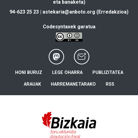
eta banaketa)
94-623 25 23 |
astekaria@anboto.org
(Erredakzioa)
Codesyntaxek garatua
HONI BURUZ
LEGE OHARRA
PUBLIZITATEA
ARAUAK
HARREMANETARAKO
RSS