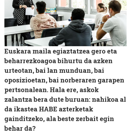
Euskara maila egiaztatzea
gero eta
beharrezkoagoa bihurtu da azken
urteotan, bai
lan munduan
, bai
oposizioetan
, bai norberaren garapen
pertsonalean. Hala ere, askok
zalantza bera dute buruan:
nahikoa al
da ikastea HABE azterketak
gainditzeko, ala beste zerbait egin
behar da?