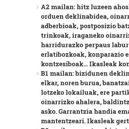
A2 mailan
: hitz luzeen aho
orduen deklinabidea, oinar
adberbioak, postposizio bat
trinkoak, iraganeko oinarri
harridurazko perpaus labur
erlatibozkoak, konparazio 
kontzesiboak… Ikasleak kon
B1 mailan:
bizidunen dekli
elkar, noren burua, banatzai
lotzeko lokailuak, ere parti
oinarrizko ahalera, baldin
asko. Garrantzia handia ema
mantentzeari. Ikasleak gert