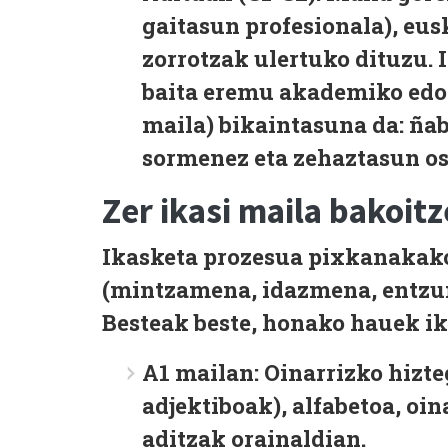
gaitasun profesionala), eus
zorrotzak ulertuko dituzu. 
baita eremu akademiko edo 
maila) bikaintasuna da: ña
sormenez eta zehaztasun os
Zer ikasi maila bakoit
Ikasketa prozesua pixkanakako
(mintzamena, idazmena, entzum
Besteak beste, honako hauek ik
A1 mailan:
Oinarrizko hizteg
adjektiboak), alfabetoa, oi
aditzak orainaldian.