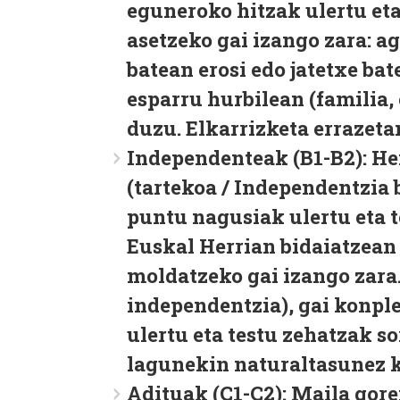
eguneroko hitzak ulertu eta
asetzeko gai izango zara: a
batean erosi edo jatetxe ba
esparru hurbilean (familia,
duzu. Elkarrizketa errazeta
Independenteak (B1-B2):
He
(tartekoa / Independentzia 
puntu nagusiak ulertu eta te
Euskal Herrian bidaiatzean
moldatzeko gai izango zara
independentzia), gai konpl
ulertu eta testu zehatzak s
lagunekin naturaltasunez 
Adituak (C1-C2):
Maila gore