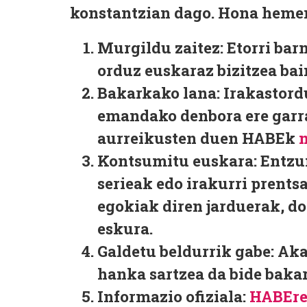
konstantzian dago. Hona heme
Murgildu zaitez:
Etorri barn
orduz euskaraz bizitzea bai
Bakarkako lana:
Irakastordu
emandako denbora ere garra
aurreikusten duen HABEk
m
Kontsumitu euskara:
Entzun
serieak edo irakurri prents
egokiak diren jarduerak, d
eskura.
Galdetu beldurrik gabe:
Akat
hanka sartzea da bide bakar
Informazio ofiziala:
HABEre