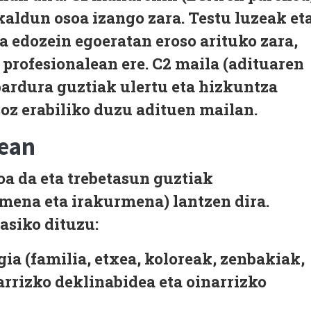
kaldun osoa izango zara. Testu luzeak et
Ia edozein egoeratan eroso arituko zara,
profesionalean ere.
C2
maila (adituaren
bardura guztiak ulertu eta hizkuntza
oz erabiliko duzu adituen mailan.
zean
a da eta trebetasun guztiak
ena eta irakurmena) lantzen dira.
asiko dituzu:
ia (familia, etxea, koloreak, zenbakiak,
narrizko deklinabidea eta oinarrizko