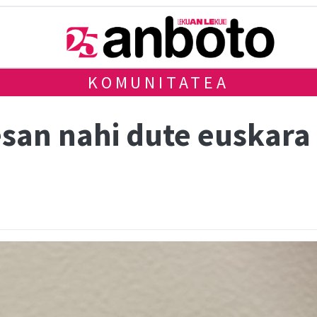
KOMUNITATEA
esan nahi dute euskara