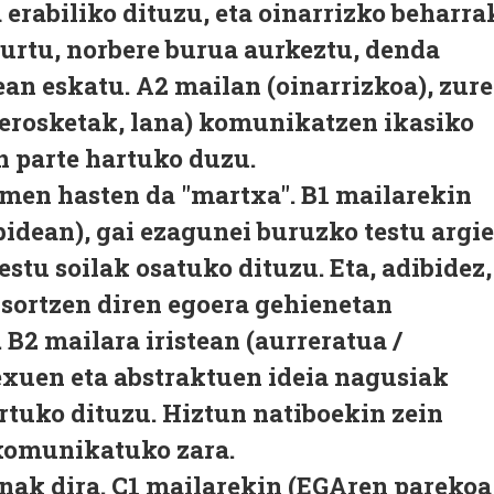
 erabiliko dituzu, eta oinarrizko beharra
gurtu, norbere burua aurkeztu, denda
tean eskatu.
A2
mailan (oinarrizkoa), zure
 erosketak, lana) komunikatzen ikasiko
n parte hartuko duzu.
men hasten da "martxa".
B1
mailarekin
bidean), gai ezagunei buruzko testu argi
stu soilak osatuko dituzu. Eta, adibidez,
 sortzen diren egoera gehienetan
.
B2
mailara iristean (aurreratua /
exuen eta abstraktuen ideia nagusiak
ortuko dituzu. Hiztun natiboekin zein
komunikatuko zara.
nak dira.
C1
mailarekin (EGAren parekoa