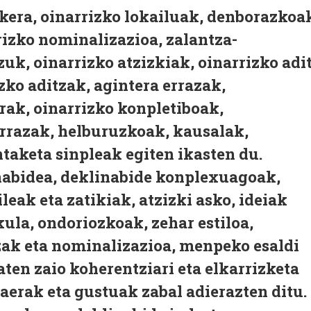
skera, oinarrizko lokailuak, denborazkoa
rizko nominalizazioa, zalantza-
zuk, oinarrizko atzizkiak, oinarrizko adi
zko aditzak, agintera errazak,
rak, oinarrizko konpletiboak,
errazak, helburuzkoak, kausalak,
taketa sinpleak egiten ikasten du.
nabidea, deklinabide konplexuagoak,
leak eta zatikiak, atzizki asko, ideiak
kula, ondoriozkoak, zehar estiloa,
tzak eta nominalizazioa, menpeko esaldi
ten zaio koherentziari eta elkarrizketa
aerak eta gustuak zabal adierazten ditu.