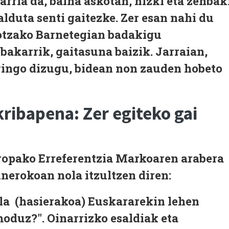
arria da, baina askotan, hizki eta zenbak
alduta senti gaitezke. Zer esan nahi du
notzako Barnetegian badakigu
 bakarrik, gaitasuna baizik. Jarraian,
ingo dizugu, bidean non zauden hobeto
ribapena: Zer egiteko gai
opako Erreferentzia Markoaren arabera
nerokoan nola itzultzen diren:
a (hasierakoa) Euskararekin lehen
oduz?". Oinarrizko esaldiak eta