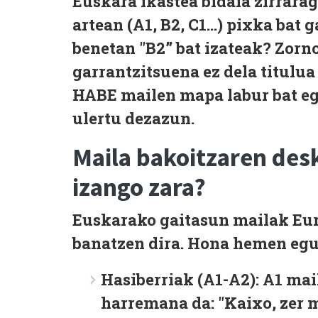
Euskara ikastea bidaia zirrarag
artean (
A1, B2, C1...
) pixka bat g
benetan "B2” bat izateak? Zor
garrantzitsuena ez dela titulua
HABE mailen
mapa labur bat eg
ulertu dezazun.
Maila bakoitzaren desk
izango zara?
Euskarako gaitasun mailak Eur
banatzen dira. Hona hemen egu
Hasiberriak (A1-A2):
A1
mail
harremana da: "Kaixo, zer m