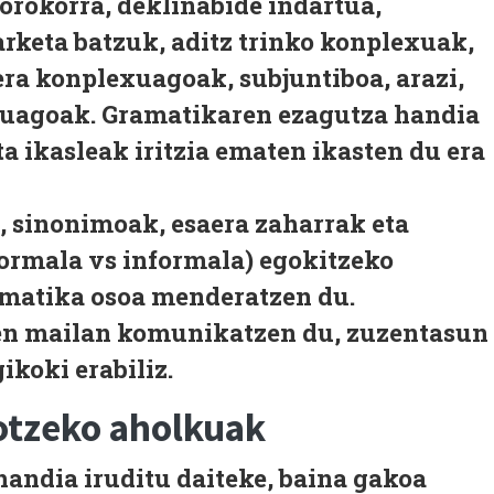
i orokorra, deklinabide indartua,
arketa batzuk, aditz trinko konplexuak,
era konplexuagoak, subjuntiboa, arazi,
uagoak. Gramatikaren ezagutza handia
ta ikasleak iritzia ematen ikasten du era
, sinonimoak, esaera zaharrak eta
formala vs informala) egokitzeko
ramatika osoa menderatzen du.
en mailan komunikatzen du, zuzentasun
ikoki erabiliz.
otzeko aholkuak
handia iruditu daiteke, baina gakoa