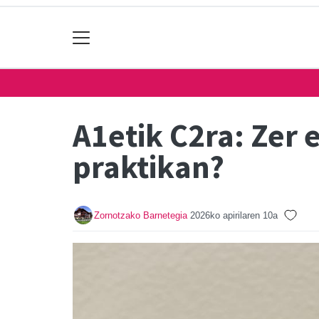
A1etik C2ra: Zer 
praktikan?
Zornotzako Barnetegia
2026ko apirilaren 10a