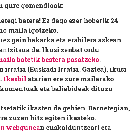
n gure gomendioak:
etegi batera! Ez dago ezer hoberik 24
no maila igotzeko.
ez gain bakarka eta erabilera askean
ntzitsua da. Ikusi zenbat ordu
aila batetik bestera pasatzeko
.
 irratia (Euskadi Irratia, Gaztea), ikusi
a.
Ikasbil
atarian ere zure mailarako
okumentuak eta baliabideak dituzu
setatik ikasten da gehien. Barnetegian,
ra zuzen hitz egiten ikasteko.
n webgunea
n euskalduntzeari eta