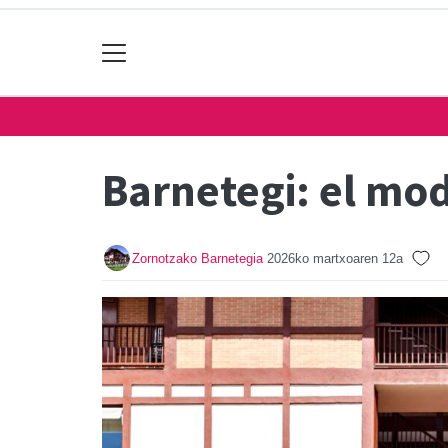
Barnetegi: el mo
Zornotzako Barnetegia
2026ko martxoaren 12a