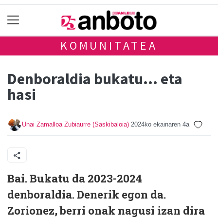
KOMUNITATEA
Denboraldia bukatu… eta
hasi
Unai Zamalloa Zubiaurre (Saskibaloia)
2024ko ekainaren 4a
Bai. Bukatu da 2023-2024
denboraldia. Denerik egon da.
Zorionez, berri onak nagusi izan dira