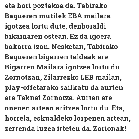
eta hori poztekoa da. Tabirako
Baqueren mutilek EBA mailara
igotzea lortu dute, denboraldi
bikainaren ostean. Ez da igoera
bakarra izan. Nesketan, Tabirako
Baqueren bigarren taldeak ere
Bigarren Mailara igotzea lortu du.
Zornotzan, Zilarrezko LEB mailan,
play-offetarako sailkatu da aurten
ere Teknei Zornotza. Aurten ere
onenen artean aritzea lortu du. Eta,
horrela, eskualdeko lorpenen artean,
zerrenda luzea irteten da. Zorionak!