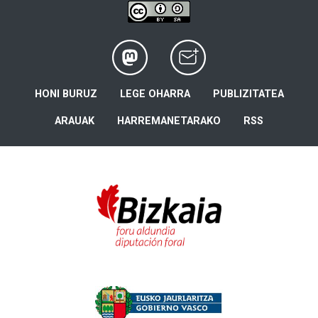
HONI BURUZ
LEGE OHARRA
PUBLIZITATEA
ARAUAK
HARREMANETARAKO
RSS