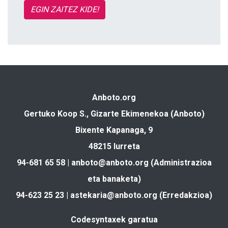
EGIN ZAITEZ KIDE!
Anboto.org
Gertuko Koop S., Gizarte Ekimenekoa (Anboto)
Bixente Kapanaga, 9
48215 Iurreta
94-681 65 58 |
anboto@anboto.org
(Administrazioa
eta banaketa)
94-623 25 23 |
astekaria@anboto.org
(Erredakzioa)
Codesyntaxek garatua