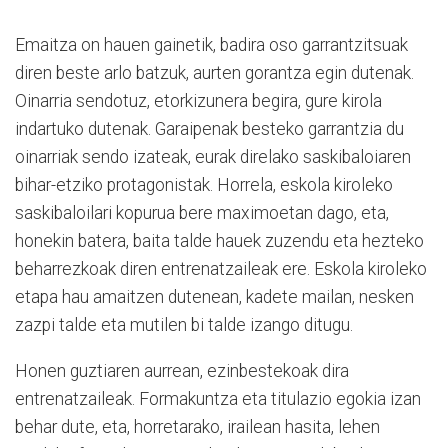
Emaitza on hauen gainetik, badira oso garrantzitsuak
diren beste arlo batzuk, aurten gorantza egin dutenak.
Oinarria sendotuz, etorkizunera begira, gure kirola
indartuko dutenak. Garaipenak besteko garrantzia du
oinarriak sendo izateak, eurak direlako saskibaloiaren
bihar-etziko protagonistak. Horrela, eskola kiroleko
saskibaloilari kopurua bere maximoetan dago, eta,
honekin batera, baita talde hauek zuzendu eta hezteko
beharrezkoak diren entrenatzaileak ere. Eskola kiroleko
etapa hau amaitzen dutenean, kadete mailan, nesken
zazpi talde eta mutilen bi talde izango ditugu.
Honen guztiaren aurrean, ezinbestekoak dira
entrenatzaileak. Formakuntza eta titulazio egokia izan
behar dute, eta, horretarako, irailean hasita, lehen