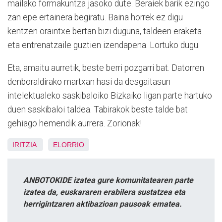
mailako formakuntza jasoko dute. Beraiek barik ezingo
zan epe ertainera begiratu. Baina horrek ez digu
kentzen oraintxe bertan bizi duguna, taldeen eraketa
eta entrenatzaile guztien izendapena. Lortuko dugu.
Eta, amaitu aurretik, beste berri pozgarri bat. Datorren
denboraldirako martxan hasi da desgaitasun
intelektualeko saskibaloiko Bizkaiko ligan parte hartuko
duen saskibaloi taldea. Tabirakok beste talde bat
gehiago hemendik aurrera. Zorionak!
IRITZIA
ELORRIO
ANBOTOKIDE izatea gure komunitatearen parte
izatea da, euskararen erabilera sustatzea eta
herrigintzaren aktibazioan pausoak ematea.