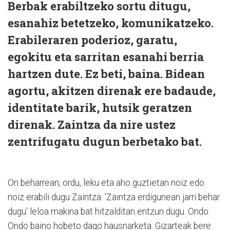
Berbak erabiltzeko sortu ditugu,
esanahiz betetzeko, komunikatzeko.
Erabileraren poderioz, garatu,
egokitu eta sarritan esanahi berria
hartzen dute. Ez beti, baina. Bidean
agortu, akitzen direnak ere badaude,
identitate barik, hutsik geratzen
direnak. Zaintza da nire ustez
zentrifugatu dugun berbetako bat.
On beharrean; ordu, leku eta aho guztietan noiz edo
noiz erabili dugu Zaintza. 'Zaintza erdigunean jarri behar
dugu' leloa makina bat hitzalditan entzun dugu. Ondo.
Ondo baino hobeto dago hausnarketa. Gizarteak bere