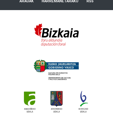
ARAUAK
HARREMANETARAKO
RSS