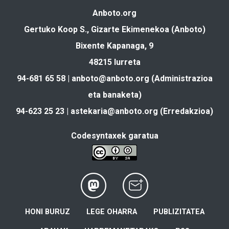
Anboto.org
Gertuko Koop S., Gizarte Ekimenekoa (Anboto)
Bixente Kapanaga, 9
48215 Iurreta
94-681 65 58 |
anboto@anboto.org
(Administrazioa
eta banaketa)
94-623 25 23 |
astekaria@anboto.org
(Erredakzioa)
Codesyntaxek garatua
HONI BURUZ
LEGE OHARRA
PUBLIZITATEA