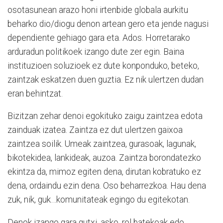
osotasunean arazo honi irtenbide globala aurkitu
beharko dio/diogu denon artean gero eta jende nagusi
dependiente gehiago gara eta. Ados. Horretarako
arduradun politikoek izango dute zer egin. Baina
instituzioen soluzioek ez dute konponduko, beteko,
zaintzak eskatzen duen guztia. Ez nik ulertzen dudan
eran behintzat.
Bizitzan zehar denoi egokituko zaigu zaintzea edota
zainduak izatea. Zaintza ez dut ulertzen gaixoa
zaintzea soilik. Umeak zaintzea, gurasoak, lagunak,
bikotekidea, lankideak, auzoa. Zaintza borondatezko
ekintza da, mimoz egiten dena, dirutan kobratuko ez
dena, ordaindu ezin dena. Oso beharrezkoa. Hau dena
zuk, nik, guk…komunitateak egingo du egitekotan.
Denok izango gara gutxi, asko, rol batekoak edo