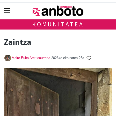
KOMUNITATEA
Zaintza
Maite Euba Areitioaurtena
2026ko ekainaren 26a