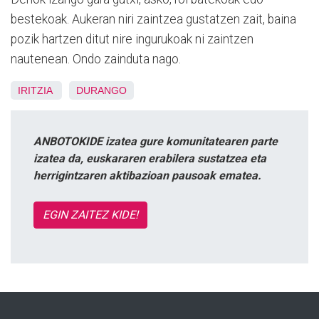
bestekoak. Aukeran niri zaintzea gustatzen zait, baina
pozik hartzen ditut nire ingurukoak ni zaintzen
nautenean. Ondo zainduta nago.
IRITZIA
DURANGO
ANBOTOKIDE izatea gure komunitatearen parte
izatea da, euskararen erabilera sustatzea eta
herrigintzaren aktibazioan pausoak ematea.
EGIN ZAITEZ KIDE!