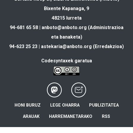
Bixente Kapanaga, 9
48215 Iurreta
94-681 65 58 |
anboto@anboto.org
(Administrazioa
eta banaketa)
94-623 25 23 |
astekaria@anboto.org
(Erredakzioa)
Codesyntaxek garatua
HONI BURUZ
LEGE OHARRA
PUBLIZITATEA
ARAUAK
HARREMANETARAKO
RSS