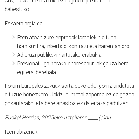
Guk, euskal herritarrok, ez dugu konplizitate hori
babestuko.
Eskaera argia da:
Eten atoan zure enpresak Israelekin dituen
hornikuntza, inbertsio, kontratu eta harreman oro.
Adierazi publikoki hartutako erabakia.
Presionatu gainerako enpresaburuak gauza bera
egitera, berehala.
Forum Europako zukuak sortaldeko odol gorriz tindatuta
dituzue honezkero. Jakizue: metal zaporea ez da gozoa
gosaritarako, eta bere arrastoa ez da erraza garbitzen.
Euskal Herrian, 2025eko uztailaren ____(e)an
Izen-abizenak: ____________________________