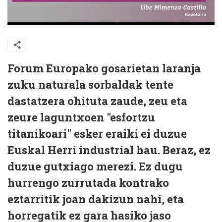
Forum Europako gosarietan laranja
zuku naturala sorbaldak tente
dastatzera ohituta zaude, zeu eta
zeure laguntxoen "esfortzu
titanikoari" esker eraiki ei duzue
Euskal Herri industrial hau. Beraz, ez
duzue gutxiago merezi. Ez dugu
hurrengo zurrutada kontrako
eztarritik joan dakizun nahi, eta
horregatik ez gara hasiko jaso