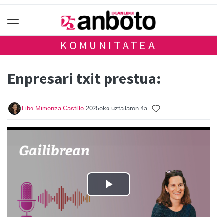
KOMUNITATEA
Enpresari txit prestua:
Libe Mimenza Castillo
2025eko uztailaren 4a