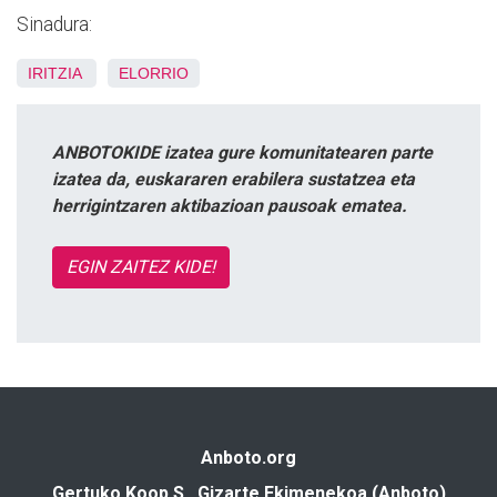
Sinadura:
IRITZIA
ELORRIO
ANBOTOKIDE izatea gure komunitatearen parte
izatea da, euskararen erabilera sustatzea eta
herrigintzaren aktibazioan pausoak ematea.
EGIN ZAITEZ KIDE!
Anboto.org
Gertuko Koop S., Gizarte Ekimenekoa (Anboto)