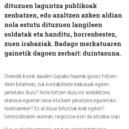
dituzuen laguntza publikoak
zenbatzen, edo azaltzen azken aldian
nola estutu dituzuen langileen
soldatak eta handitu, horrenbestez,
zuen irabaziak. Badago merkatuaren
gainetik dagoen zerbait: duintasuna.
Oraindik bizirik dauden Gazako haurrak gosez hiltzen
diren bitartean, zuk kontabilitate kalkuluak egiten
jarraituko duzu? Nola lortzen duzu ez asaldatzea,
ataraxia egoeran lasai eta bare jarraitzea eguneroko
teatroarekin? Ez al dizue bihotzak krak egiten?
Genozidioaren aurrean, negozioa ezin da aitzakia izan.