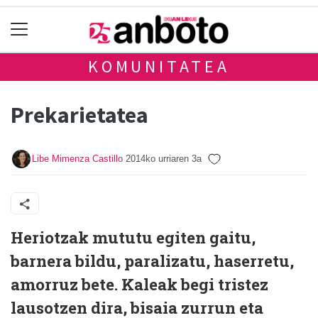
KOMUNITATEA
Prekarietatea
Libe Mimenza Castillo
2014ko urriaren 3a
H
eriotzak mututu egiten gaitu,
barnera bildu, paralizatu, haserretu,
amorruz bete. Kaleak begi tristez
lausotzen dira, bisaia zurrun eta