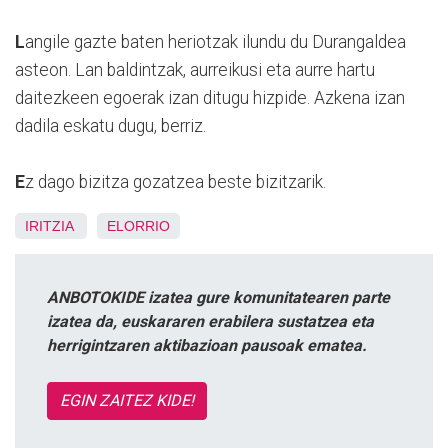
L
angile gazte baten heriotzak ilundu du Durangaldea
asteon. Lan baldintzak, aurreikusi eta aurre hartu
daitezkeen egoerak izan ditugu hizpide. Azkena izan
dadila eskatu dugu, berriz.
E
z dago bizitza gozatzea beste bizitzarik.
IRITZIA
ELORRIO
ANBOTOKIDE izatea gure komunitatearen parte
izatea da, euskararen erabilera sustatzea eta
herrigintzaren aktibazioan pausoak ematea.
EGIN ZAITEZ KIDE!