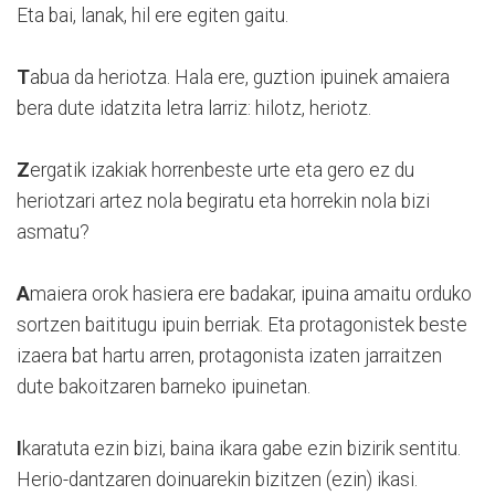
Eta bai, lanak, hil ere egiten gaitu.
T
abua da heriotza. Hala ere, guztion ipuinek amaiera
bera dute idatzita letra larriz: hilotz, heriotz.
Z
ergatik izakiak horrenbeste urte eta gero ez du
heriotzari artez nola begiratu eta horrekin nola bizi
asmatu?
A
maiera orok hasiera ere badakar, ipuina amaitu orduko
sortzen baititugu ipuin berriak. Eta protagonistek beste
izaera bat hartu arren, protagonista izaten jarraitzen
dute bakoitzaren barneko ipuinetan.
I
karatuta ezin bizi, baina ikara gabe ezin bizirik sentitu.
Herio-dantzaren doinuarekin bizitzen (ezin) ikasi.