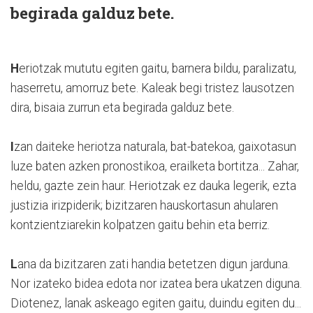
begirada galduz bete.
H
eriotzak mututu egiten gaitu, barnera bildu, paralizatu,
haserretu, amorruz bete. Kaleak begi tristez lausotzen
dira, bisaia zurrun eta begirada galduz bete.
I
zan daiteke heriotza naturala, bat-batekoa, gaixotasun
luze baten azken pronostikoa, erailketa bortitza... Zahar,
heldu, gazte zein haur. Heriotzak ez dauka legerik, ezta
justizia irizpiderik; bizitzaren hauskortasun ahularen
kontzientziarekin kolpatzen gaitu behin eta berriz.
L
ana da bizitzaren zati handia betetzen digun jarduna.
Nor izateko bidea edota nor izatea bera ukatzen diguna.
Diotenez, lanak askeago egiten gaitu, duindu egiten du...