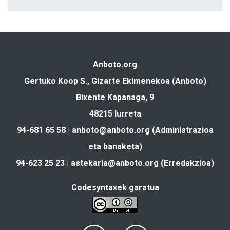
Anboto.org
Gertuko Koop S., Gizarte Ekimenekoa (Anboto)
Bixente Kapanaga, 9
48215 Iurreta
94-681 65 58 |
anboto@anboto.org
(Administrazioa
eta banaketa)
94-623 25 23 |
astekaria@anboto.org
(Erredakzioa)
Codesyntaxek garatua