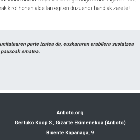
ak kirol honen alde lan egiten duzuenoi: handiak zarete!
itatearen parte izatea da, euskararen erabilera sustatzea
n pausoak ematea.
Anboto.org
Gertuko Koop S., Gizarte Ekimenekoa (Anboto)
Bixente Kapanaga, 9