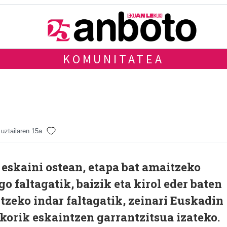
KOMUNITATEA
uztailaren 15a
e eskaini ostean, etapa bat amaitzeko
go faltagatik, baizik eta kirol eder baten
itzeko indar faltagatik, zeinari Euskadin
korik eskaintzen garrantzitsua izateko.