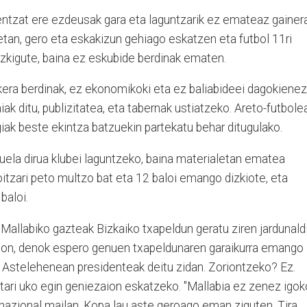
entzat ere ezdeusak gara eta laguntzarik ez emateaz gainera
eetan, gero eta eskakizun gehiago eskatzen eta futbol 11ri
izkigute, baina ez eskubide berdinak ematen.
kera berdinak, ez ekonomikoki eta ez baliabideei dagokienez
iak ditu, publizitatea, eta tabernak ustiatzeko. Areto-futbole
egiak beste ekintza batzuekin partekatu behar ditugulako.
aduela dirua klubei laguntzeko, baina materialetan ematea
oitzari peto multzo bat eta 12 baloi emango dizkiote, eta
baloi.
Mallabiko gazteak Bizkaiko txapeldun geratu ziren jardunald
ilbon, denok espero genuen txapeldunaren garaikurra emango
u. Astelehenean presidenteak deitu zidan. Zoriontzeko? Ez.
ri uko egin geniezaion eskatzeko. "Mallabia ez zenez igoko
nazional mailan. Kopa lau aste geroago eman ziguten. Tira,