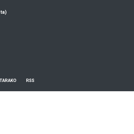
ta)
TARAKO
RSS