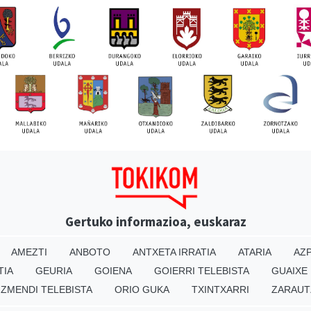
Gertuko informazioa, euskaraz
AMEZTI
ANBOTO
ANTXETA IRRATIA
ATARIA
AZP
TIA
GEURIA
GOIENA
GOIERRI TELEBISTA
GUAIXE
IZMENDI TELEBISTA
ORIO GUKA
TXINTXARRI
ZARAUT