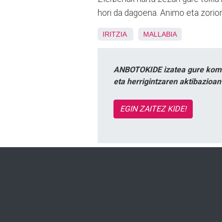
hori da dagoena. Animo eta zorion
IRITZIA
MALLABIA
ANBOTOKIDE izatea gure komun
eta herrigintzaren aktibazioa
EGIN ZAITEZ KIDE!