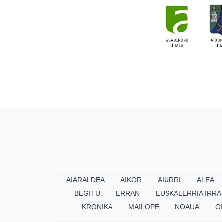
AIARALDEA
AIKOR
AIURRI
ALEA
BEGITU
ERRAN
EUSKALERRIA IRRA
KRONIKA
MAILOPE
NOAUA
O