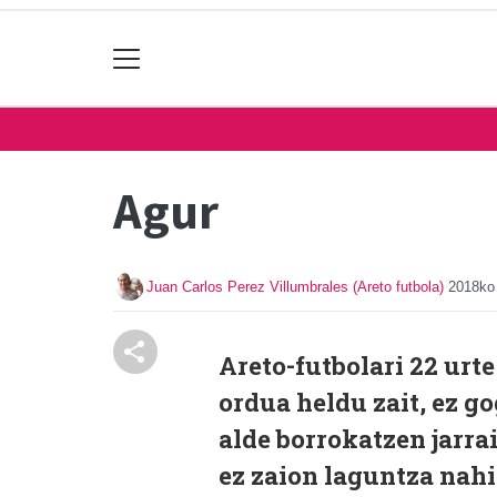
Agur
Juan Carlos Perez Villumbrales (Areto futbola)
2018ko 
Areto-futbolari 22 urt
ordua heldu zait, ez go
alde borrokatzen jarra
ez zaion laguntza nahi