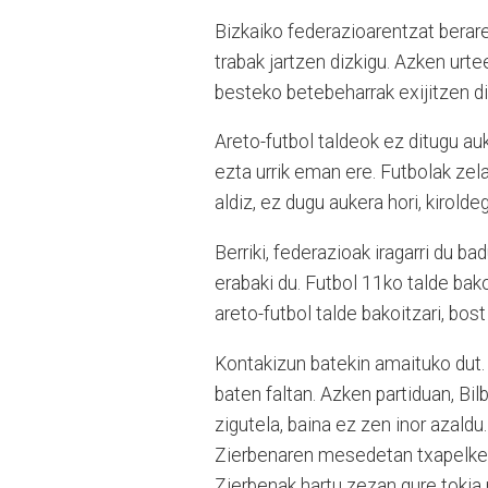
Bizkaiko federazioarentzat berar
trabak jartzen dizkigu. Azken urt
besteko betebeharrak exijitzen d
Areto-futbol taldeok ez ditugu au
ezta urrik eman ere. Futbolak zela
aldiz, ez dugu aukera hori, kirold
Berriki, federazioak iragarri du b
erabaki du. Futbol 11ko talde bak
areto-futbol talde bakoitzari, bost 
Kontakizun batekin amaituko dut. 
baten faltan. Azken partiduan, B
zigutela, baina ez zen inor azald
Zierbenaren mesedetan txapelketa
Zierbenak hartu zezan gure tokia 