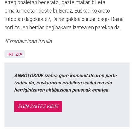
erregionaletan bederatzi, gazte mailan bi, eta
emakumeetan beste bi. Beraz, Euskadiko areto
futbolari dagokionez, Durangaldea buruan dago. Baina
hori itsuen herrian begibakarra izatearen parekoa da.
*Erredakzioan itzulia
IRITZIA
ANBOTOKIDE izatea gure komunitatearen parte
izatea da, euskararen erabilera sustatzea eta
herrigintzaren aktibazioan pausoak ematea.
EGIN ZAITEZ KIDE!