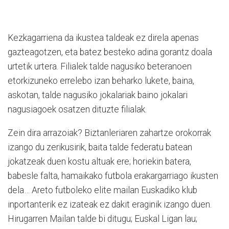
Kezkagarriena da ikustea taldeak ez direla apenas
gazteagotzen, eta batez besteko adina gorantz doala
urtetik urtera. Filialek talde nagusiko beteranoen
etorkizuneko errelebo izan beharko lukete, baina,
askotan, talde nagusiko jokalariak baino jokalari
nagusiagoek osatzen dituzte filialak.
Zein dira arrazoiak? Biztanleriaren zahartze orokorrak
izango du zerikusirik, baita talde federatu batean
jokatzeak duen kostu altuak ere; horiekin batera,
babesle falta, hamaikako futbola erakargarriago ikusten
dela… Areto futboleko elite mailan Euskadiko klub
inportanterik ez izateak ez dakit eraginik izango duen.
Hirugarren Mailan talde bi ditugu; Euskal Ligan lau;