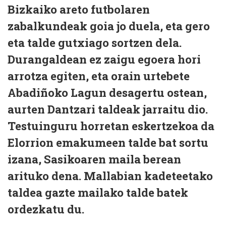
Bizkaiko areto futbolaren
zabalkundeak goia jo duela, eta gero
eta talde gutxiago sortzen dela.
Durangaldean ez zaigu egoera hori
arrotza egiten, eta orain urtebete
Abadiñoko Lagun desagertu ostean,
aurten Dantzari taldeak jarraitu dio.
Testuinguru horretan eskertzekoa da
Elorrion emakumeen talde bat sortu
izana, Sasikoaren maila berean
arituko dena. Mallabian kadeteetako
taldea gazte mailako talde batek
ordezkatu du.