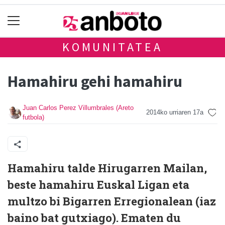
KOMUNITATEA
Hamahiru gehi hamahiru
Juan Carlos Perez Villumbrales (Areto
2014ko urriaren 17a
futbola)
Hamahiru talde Hirugarren Mailan,
beste hamahiru Euskal Ligan eta
multzo bi Bigarren Erregionalean (iaz
baino bat gutxiago). Ematen du