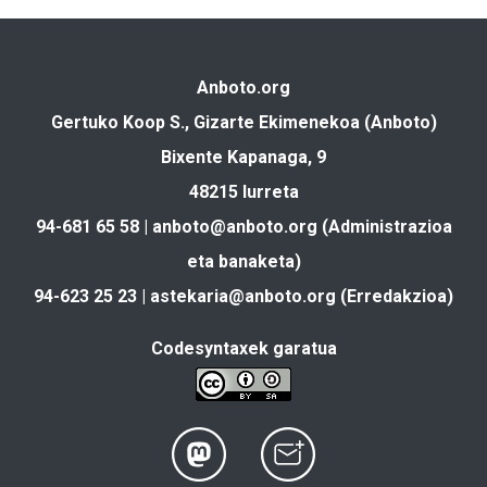
Anboto.org
Gertuko Koop S., Gizarte Ekimenekoa (Anboto)
Bixente Kapanaga, 9
48215 Iurreta
94-681 65 58 |
anboto@anboto.org
(Administrazioa
eta banaketa)
94-623 25 23 |
astekaria@anboto.org
(Erredakzioa)
Codesyntaxek garatua