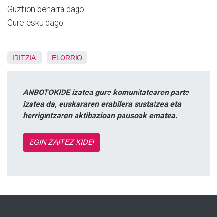
Guztion beharra dago.
Gure esku dago.
IRITZIA
ELORRIO
ANBOTOKIDE izatea gure komunitatearen parte
izatea da, euskararen erabilera sustatzea eta
herrigintzaren aktibazioan pausoak ematea.
EGIN ZAITEZ KIDE!