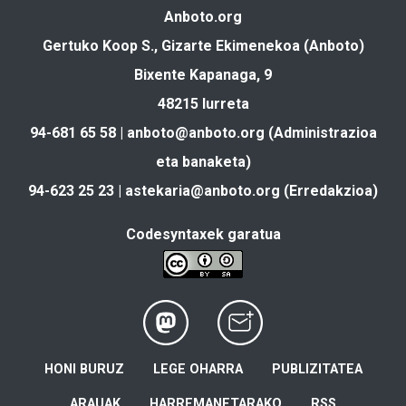
Anboto.org
Gertuko Koop S., Gizarte Ekimenekoa (Anboto)
Bixente Kapanaga, 9
48215 Iurreta
94-681 65 58 |
anboto@anboto.org
(Administrazioa
eta banaketa)
94-623 25 23 |
astekaria@anboto.org
(Erredakzioa)
Codesyntaxek garatua
HONI BURUZ
LEGE OHARRA
PUBLIZITATEA
ARAUAK
HARREMANETARAKO
RSS