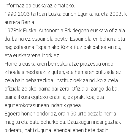
informazioa euskaraz emateko.
1990-2003 tartean Euskaldunon Egunkaria, eta 2003tik
aurrera Berria.
1978tik Euskal Autonomia Erkidegoan euskara ofiziala
da, baina ez espainola beste. Espainolaren beharra eta
nagusitasuna Espainiako Konstituzioak babesten du,
eta euskararena inork ez.
Horrela euskararen berreskuratze prozesua ondo
zihoala sinestarazi ziguten, eta herriaren bultzada ez
zela hain beharrezkoa. Instituzioek zainduko zutela
ofiziala zelako, baina bai zera! Ofiziala izango da bai,
baina itxura egiteko erabilia, ez praktikoa, eta
egunerokotasunean indarrik gabea.
Egoera honen ondorioz, orain 50 urte bezala herria
mugitu eta batu beharko da. Dauzkagun indar guztiak
bideratu, nahi duguna lehenbailehen bete dadin.