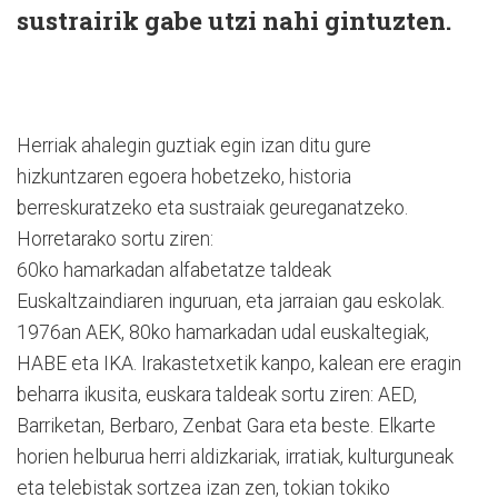
sustrairik gabe utzi nahi gintuzten.
Herriak ahalegin guztiak egin izan ditu gure
hizkuntzaren egoera hobetzeko, historia
berreskuratzeko eta sustraiak geureganatzeko.
Horretarako sortu ziren:
60ko hamarkadan alfabetatze taldeak
Euskaltzaindiaren inguruan, eta jarraian gau eskolak.
1976an AEK, 80ko hamarkadan udal euskaltegiak,
HABE eta IKA. Irakastetxetik kanpo, kalean ere eragin
beharra ikusita, euskara taldeak sortu ziren: AED,
Barriketan, Berbaro, Zenbat Gara eta beste. Elkarte
horien helburua herri aldizkariak, irratiak, kulturguneak
eta telebistak sortzea izan zen, tokian tokiko