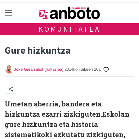
KOMUNITATEA
Gure hizkuntza
Joxe Garaizabal (Irakaslea)
2014ko irailaren 26a
Umetan aberria, bandera eta
hizkuntza ezarri zizkiguten.Eskolan
gure hizkuntza eta historia
sistematikoki ezkutatu zizkiguten,