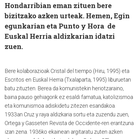
Hondarribian eman zituen bere
bizitzako azken urteak. Hemen, Egin
egunkarian eta Punto y Hora de
Euskal Herria aldizkarian idatzi
zuen.
Bere kolaborazioak Cristal del tiempo (Hiru, 1995) eta
Escritos en Euskal Herria (Txalaparta, 1995) liburuetan
batu zituzten. Berea da komunistekin heriotzaraino,
baina pauso gehiagorik ez esaldi famatua, katolizismoa
eta komunismoa adiskidetu zitezen esandakoa.
1933an Cruz y raya aldizkaria sortu eta zuzendu zuen,
Ortega y Gasseten Revista de Occidente-ren erantzuna
izan zena. 1936ko ekainean argitaratu zuten azken