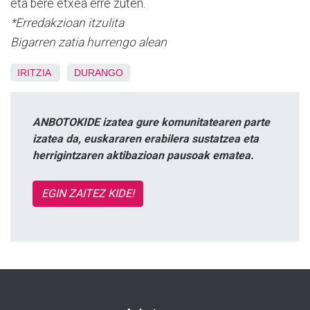
eta bere etxea erre zuten.
*Erredakzioan itzulita
Bigarren zatia hurrengo alean
IRITZIA
DURANGO
ANBOTOKIDE izatea gure komunitatearen parte
izatea da, euskararen erabilera sustatzea eta
herrigintzaren aktibazioan pausoak ematea.
EGIN ZAITEZ KIDE!