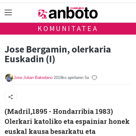
KOMUNITATEA
Jose Bergamin, olerkaria
Euskadin (I)
Jose Julian Bakedano
2019ko apirilaren 5a
(Madril,1895 - Hondarribia 1983)
Olerkari katoliko eta espainiar honek
euskal kausa besarkatu eta