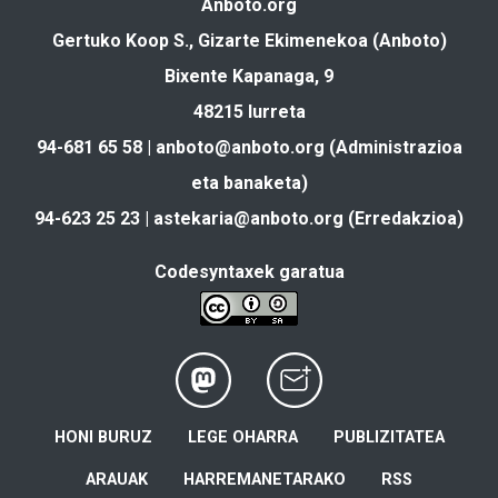
Anboto.org
Gertuko Koop S., Gizarte Ekimenekoa (Anboto)
Bixente Kapanaga, 9
48215 Iurreta
94-681 65 58 |
anboto@anboto.org
(Administrazioa
eta banaketa)
94-623 25 23 |
astekaria@anboto.org
(Erredakzioa)
Codesyntaxek garatua
HONI BURUZ
LEGE OHARRA
PUBLIZITATEA
ARAUAK
HARREMANETARAKO
RSS