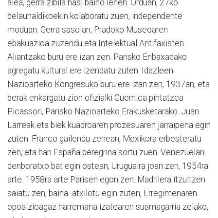
alea, gerra zibila hasi baino lehen. Orduan, 27ko
belaunaldikoekin kolaboratu zuen, independente
moduan. Gerra sasoian, Pradoko Museoaren
ebakuazioa zuzendu eta Intelektual Antifaxisten
Aliantzako buru ere izan zen. Parisko Enbaxadako
agregatu kultural ere izendatu zuten. Idazleen
Nazioarteko Kongresuko buru ere izan zen, 1937an, eta
berak enkargatu zion ofizialki Guernica pintatzea
Picassori, Parisko Nazioarteko Erakusketarako. Juan
Larreak eta biek kuadroaren prozesuaren jarraipena egin
zuten. Franco gailendu zenean, Mexikora erbesteratu
zen, eta han España peregrina sortu zuen. Venezuelan
denboratxo bat egin ostean, Uruguaira joan zen, 1954ra
arte. 1958ra arte Parisen egon zen. Madrilera itzultzen
saiatu zen, baina atxilotu egin zuten, Erregimenaren
oposizioagaz harremana izatearen susmagarria zelako,