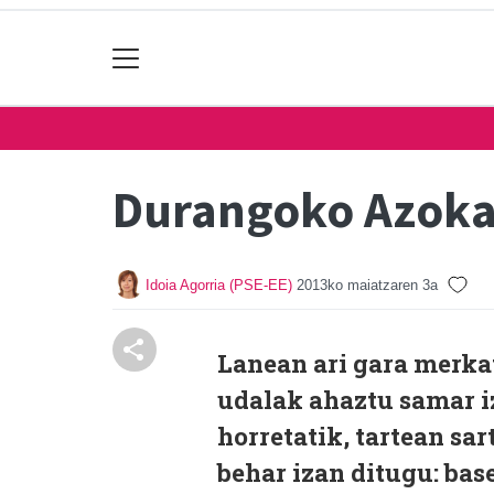
Durangoko Azok
Idoia Agorria (PSE-EE)
2013ko maiatzaren 3a
Lanean ari gara merkat
udalak ahaztu samar i
horretatik, tartean sa
behar izan ditugu: bas