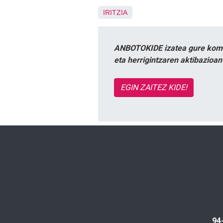
IRITZIA
ANBOTOKIDE izatea gure komun
eta herrigintzaren aktibazioa
EGIN ZAITEZ KIDE!
94