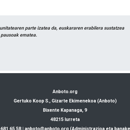
itatearen parte izatea da, euskararen erabilera sustatzea
n pausoak ematea.
Anboto.org
Gertuko Koop S., Gizarte Ekimenekoa (Anboto)
Bixente Kapanaga, 9
48215 Iurreta
-681 65 58 |
anboto@anboto.org
(Administrazioa eta banake