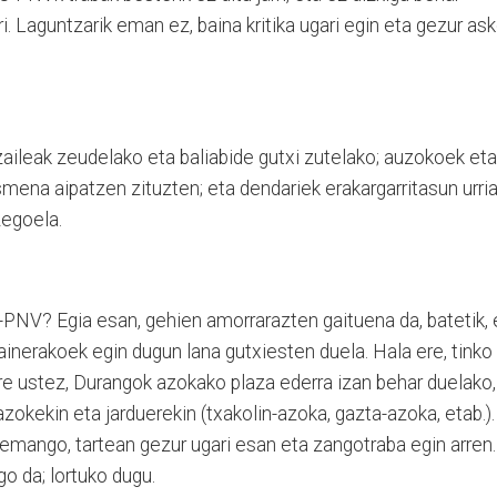
i. Laguntzarik eman ez, baina kritika ugari egin eta gezur as
tzaileak zeudelako eta baliabide gutxi zutelako; auzokoek eta
smena aipatzen zituzten; eta dendariek erakargarritasun urria
egoela.
J-PNV? Egia esan, gehien amorrarazten gaituena da, batetik, 
gainerakoek egin dugun lana gutxiesten duela. Hala ere, tinko
ure ustez, Durangok azokako plaza ederra izan behar duelako,
zokekin eta jarduerekin (txakolin-azoka, gazta-azoka, etab.).
emango, tartean gezur ugari esan eta zangotraba egin arren.
 da; lortuko dugu.