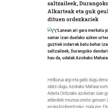
saltzaileek, Durangok
Alkarteak eta guk geu
dituen ordezkariek
Lanean ari gara merkatu 
samar izan duelako azken urteet
guztiek indarrak batu behar iza
saltzaileek, Durangoko dendari
hau da, udalak Azokako Mahaia
Helburua argi eta garbi dugu den
idatzi dugu, Azokako Mahaia sortu
Adieta Ordiziako azoketan izan 
alderdiek mozioa onetsi genuen 2
azoka biziberritzeko. Hala ere, EA