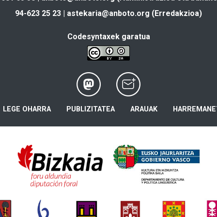
94-623 25 23 |
astekaria@anboto.org
(Erredakzioa)
Codesyntaxek garatua
LEGE OHARRA
PUBLIZITATEA
ARAUAK
HARREMANE