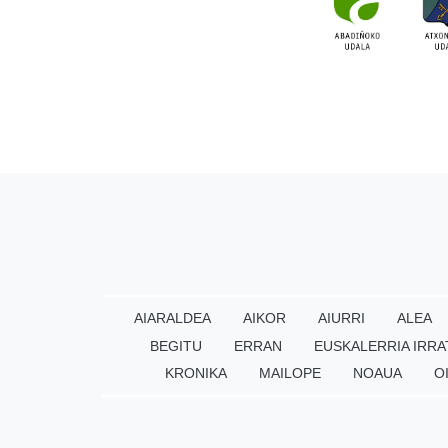
AIARALDEA
AIKOR
AIURRI
ALEA
BEGITU
ERRAN
EUSKALERRIA IRRA
KRONIKA
MAILOPE
NOAUA
O