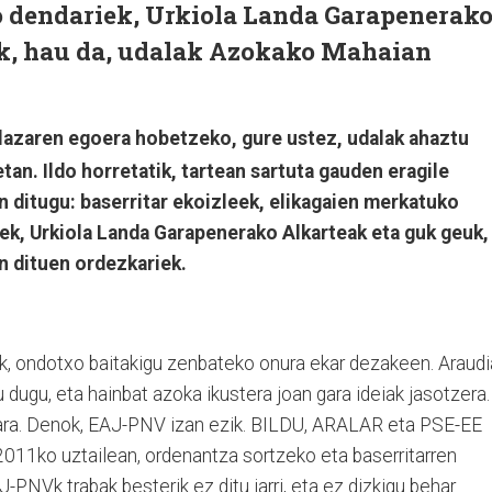
o dendariek, Urkiola Landa Garapenerak
k, hau da, udalak Azokako Mahaian
plazaren egoera hobetzeko, gure ustez, udalak ahaztu
an. Ildo horretatik, tartean sartuta gauden eragile
n ditugu: baserritar ekoizleek, elikagaien merkatuko
ek, Urkiola Landa Garapenerako Alkarteak eta guk geuk,
n dituen ordezkariek.
ok, ondotxo baitakigu zenbateko onura ekar dezakeen. Araudi
 dugu, eta hainbat azoka ikustera joan gara ideiak jasotzera.
gara. Denok, EAJ-PNV izan ezik. BILDU, ARALAR eta PSE-EE
011ko uztailean, ordenantza sortzeko eta baserritarren
J-PNVk trabak besterik ez ditu jarri, eta ez dizkigu behar