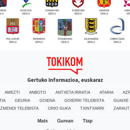
Gertuko informazioa, euskaraz
AMEZTI
ANBOTO
ANTXETA IRRATIA
ATARIA
AZP
TIA
GEURIA
GOIENA
GOIERRI TELEBISTA
GUAIXE
IZMENDI TELEBISTA
ORIO GUKA
TXINTXARRI
ZARAUT
Matx
Gurean
Ttap