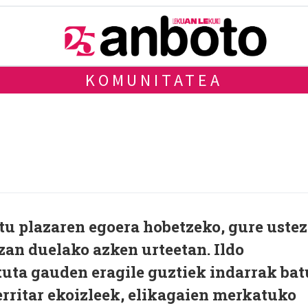
KOMUNITATEA
a
u plazaren egoera hobetzeko, gure ustez
zan duelako azken urteetan. Ildo
rtuta gauden eragile guztiek indarrak bat
erritar ekoizleek, elikagaien merkatuko