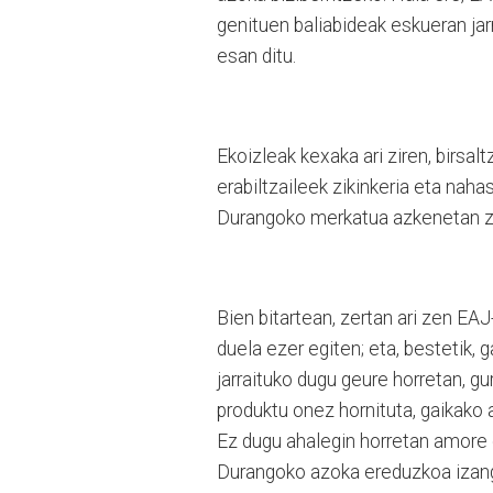
genituen baliabideak eskueran jarr
esan ditu.
Ekoizleak kexaka ari ziren, birsal
erabiltzaileek zikinkeria eta naha
Durangoko merkatua azkenetan z
Bien bitartean, zertan ari zen EA
duela ezer egiten; eta, bestetik, 
jarraituko dugu geure horretan, g
produktu onez hornituta, gaikako a
Ez dugu ahalegin horretan amore 
Durangoko azoka ereduzkoa izango