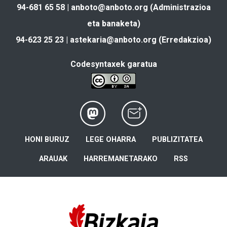
94-681 65 58 |
anboto@anboto.org
(Administrazioa
eta banaketa)
94-623 25 23 |
astekaria@anboto.org
(Erredakzioa)
Codesyntaxek garatua
HONI BURUZ
LEGE OHARRA
PUBLIZITATEA
ARAUAK
HARREMANETARAKO
RSS