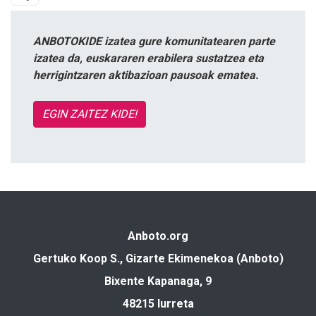
ANBOTOKIDE izatea gure komunitatearen parte
izatea da, euskararen erabilera sustatzea eta
herrigintzaren aktibazioan pausoak ematea.
EGIN ZAITEZ KIDE!
Anboto.org
Gertuko Koop S., Gizarte Ekimenekoa (Anboto)
Bixente Kapanaga, 9
48215 Iurreta