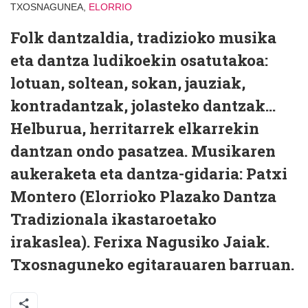
TXOSNAGUNEA,
ELORRIO
Folk dantzaldia, tradizioko musika
eta dantza ludikoekin osatutakoa:
lotuan, soltean, sokan, jauziak,
kontradantzak, jolasteko dantzak...
Helburua, herritarrek elkarrekin
dantzan ondo pasatzea. Musikaren
aukeraketa eta dantza-gidaria: Patxi
Montero (Elorrioko Plazako Dantza
Tradizionala ikastaroetako
irakaslea). Ferixa Nagusiko Jaiak.
Txosnaguneko egitarauaren barruan.