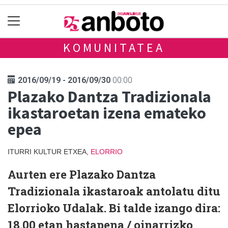
KOMUNITATEA
2016/09/19 - 2016/09/30
00:00
Plazako Dantza Tradizionala
ikastaroetan izena emateko
epea
ITURRI KULTUR ETXEA,
ELORRIO
Aurten ere Plazako Dantza
Tradizionala ikastaroak antolatu ditu
Elorrioko Udalak. Bi talde izango dira:
18.00 etan hastapena / oinarrizko