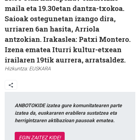
maila eta 19.30etan dantza-txokoa.
Saioak ostegunetan izango dira,
urriaren 6an hasita, Arriola
antzokian. Irakaslea: Patxi Montero.
Izena ematea Iturri kultur-etxean
irailaren 19tik aurrera, arratsaldez.
Hizkuntza:
EUSKARA
ANBOTOKIDE izatea gure komunitatearen parte
izatea da, euskararen erabilera sustatzea eta
herrigintzaren aktibazioan pausoak ematea.
EGIN ZAITEZ KIDE!