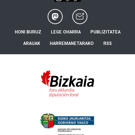
HONI BURUZ
LEGE OHARRA
PUBLIZITATEA
ARAUAK
HARREMANETARAKO
RSS