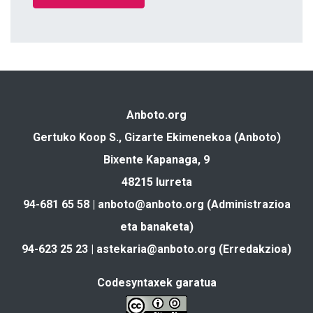
Anboto.org
Gertuko Koop S., Gizarte Ekimenekoa (Anboto)
Bixente Kapanaga, 9
48215 Iurreta
94-681 65 58 |
anboto@anboto.org
(Administrazioa
eta banaketa)
94-623 25 23 |
astekaria@anboto.org
(Erredakzioa)
Codesyntaxek garatua